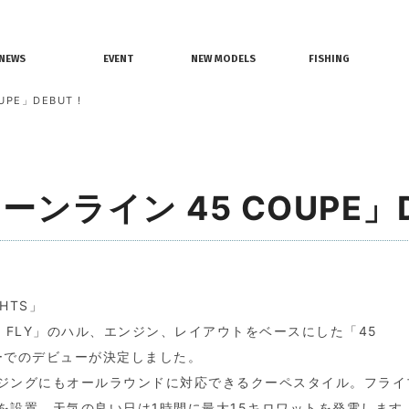
情報
レンタルボート
ジェットスキー
NEWS
EVENT
NEW MODELS
FISHING
界ニュース
イベント情報
新艇モデル情報
釣果情報
PE」DEBUT !
リーンライン 45 COUPE」D
HTS」
 FLY」のハル、エンジン、レイアウトをベースにした「45
ョーでのデビューが決定しました。
ジングにもオールラウンドに対応できるクーペスタイル。フライ
を設置、天気の良い日は1時間に最大15キロワットを発電します