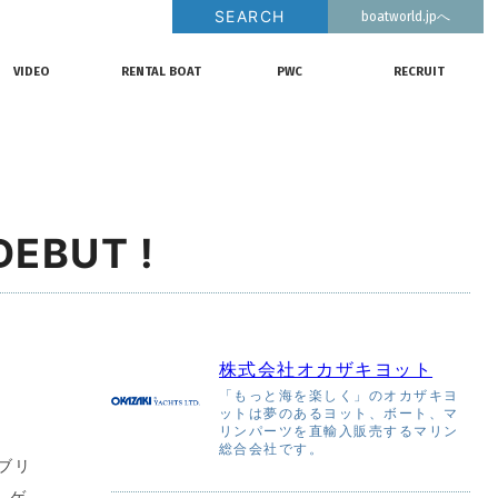
SEARCH
boatworld.jpへ
釣果情報
動画チャンネル
リクルート
VIDEO
RENTAL BOAT
PWC
RECRUIT
動画チャンネル
レンタルボート
ジェットスキー
リクルート
EBUT !
株式会社オカザキヨット
「もっと海を楽しく」のオカザキヨ
ットは夢のあるヨット、ボート、マ
リンパーツを直輸入販売するマリン
総合会社です。
ブリ
。ゲ