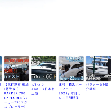
3
【航行動画 後編
ガレオン
速報「横浜ボー
バラクーダ9紹
Ｓ
(悪天候)】
460FLY日本初
トフェア
介動画
PARKER 790
上陸
2022」本日よ
EXPLORER(パ
り三日間開催
ーカー790エク
スプローラー)