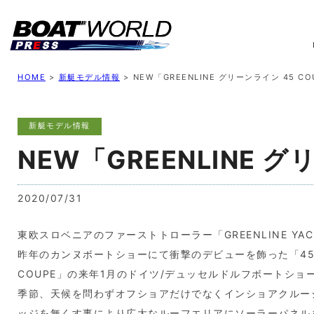
業界ニュース
イベント情報
新艇モデル
業
HOME
>
新艇モデル情報
>
NEW「GREENLINE グリーンライン 45 COU
新艇モデル情報
NEW「GREENLINE グ
2020/07/31
東欧スロベニアのファーストトローラー「GREENLINE YAC
昨年のカンヌボートショーにて衝撃のデビューを飾った「45
COUPE」の来年1月のドイツ/デュッセルドルフボートシ
季節、天候を問わずオフショアだけでなくインショアクルー
ッジを無くす事により広大なルーフエリアにソーラーパネル