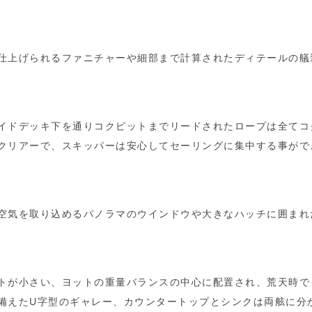
仕上げられるファニチャーや細部まで計算されたディテールの艤
イドデッキ下を通りコクピットまでリードされたロープは全てコ
クリアーで、スキッパーは安心してセーリングに集中する事がで
空気を取り込めるパノラマのウインドウや大きなハッチに囲まれ
トが小さい、ヨットの重量バランスの中心に配置され、荒天時で
備えたU字型のギャレー、カウンタートップとシンクは両舷に分