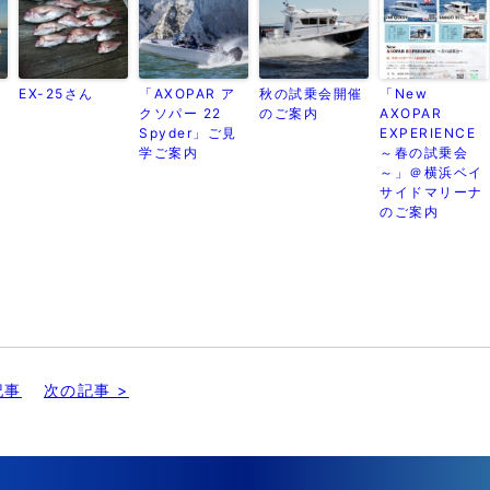
ト
EX-25さん
「AXOPAR ア
秋の試乗会開催
「New
クソパー 22
のご案内
AXOPAR
Spyder」ご見
EXPERIENCE
学ご案内
～春の試乗会
～」＠横浜ベイ
サイドマリーナ
のご案内
記事
次の記事 >