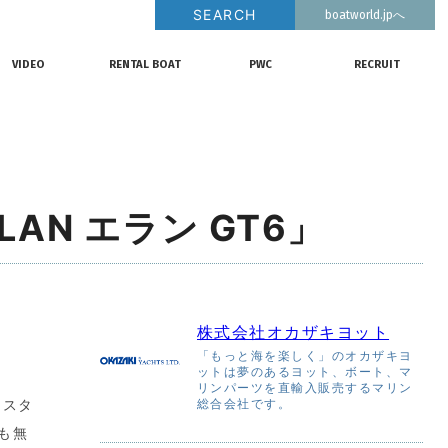
SEARCH
boatworld.jpへ
釣果情報
動画チャンネル
リクルート
VIDEO
RENTAL BOAT
PWC
RECRUIT
動画チャンネル
レンタルボート
ジェットスキー
リクルート
N エラン GT6」
株式会社オカザキヨット
「もっと海を楽しく」のオカザキヨ
ットは夢のあるヨット、ボート、マ
リンパーツを直輸入販売するマリン
、スタ
総合会社です。
も無