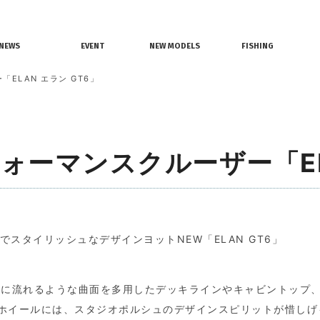
情報
レンタルボート
ジェットスキー
NEWS
EVENT
NEW MODELS
FISHING
界ニュース
イベント情報
新艇モデル情報
釣果情報
ELAN エラン GT6」
ーマンスクルーザー「ELA
ンでスタイリッシュなデザインヨットNEW「ELAN GT6」
かに流れるような曲面を多用したデッキラインやキャビントップ
ホイールには、スタジオポルシュのデザインスピリットが惜しげ