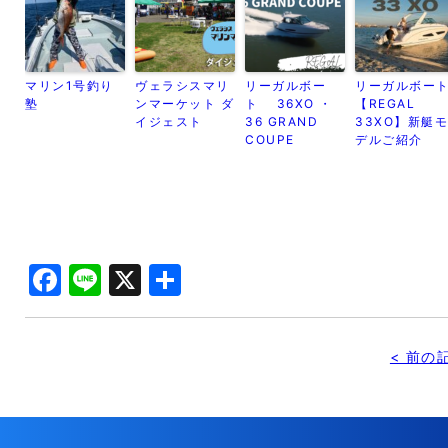
マリン1号釣り
ヴェラシスマリ
リーガルボー
リーガルボー
塾
ンマーケット ダ
ト 36XO ・
【REGAL
イジェスト
36 GRAND
33XO】新艇モ
COUPE
デルご紹介
Facebook
Line
X
共
有
< 前の