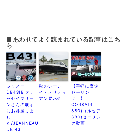
あわせてよく読まれている記事はこち
ら
ジャノー
秋のシーレ
【手軽に高速
DB43IB オデ
イ・メリディ
セーリン
ッセイマリー
アン展示会
グ！】
ンさんの展示
CORSAIR
にお邪魔しま
880(コルセア
し
880)セーリン
た/JEANNEAU
グ動画
DB 43