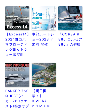
【Excess14】
中部ボートシ
「CORSAIR
2024ヨコハ
ョー2023 in
880 コルセア
マフローティ
常滑 開催
880」の特徴
ングヨットシ
ョー出展艇
PARKER 760
【明日開
QUEST(パー
幕！】
カー760クエ
RIVIERA
スト)特別オプ
PREMIUM