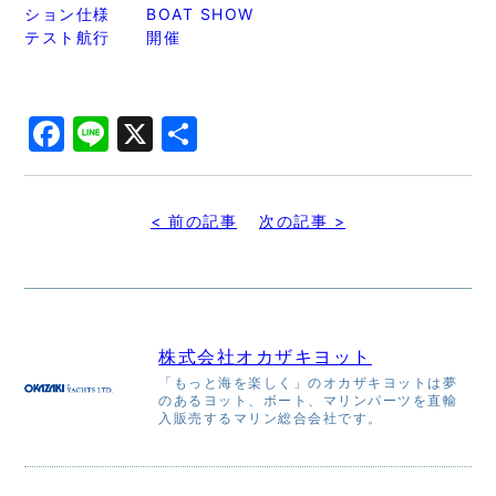
ション仕様
BOAT SHOW
テスト航行
開催
Facebook
Line
X
共
有
< 前の記事
次の記事 >
株式会社オカザキヨット
「もっと海を楽しく」のオカザキヨットは夢
のあるヨット、ボート、マリンパーツを直輸
入販売するマリン総合会社です。