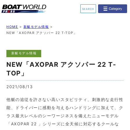
SEARCH
業界ニュース
イベント情報
HOME
>
新艇モデル情報
>
NEW「AXOPAR アクソパー 22 T-TOP」
新艇モデル情報
レンタルボート
新艇モデル情報
ジェットスキー
釣果情報
NEW「AXOPAR アクソパー 22 T-
動画チャンネル
リクルート
TOP」
2021/08/13
他艇の追従を許さない高いスタビリティ、刺激的な走行性
能、ドライバーに感動を与えるハンドリングに加えて、ク
ラス最大レベルのシーワージネスを備えたニューモデル
「AXOPAR 22 」シリーズに全天候に対応するクールな