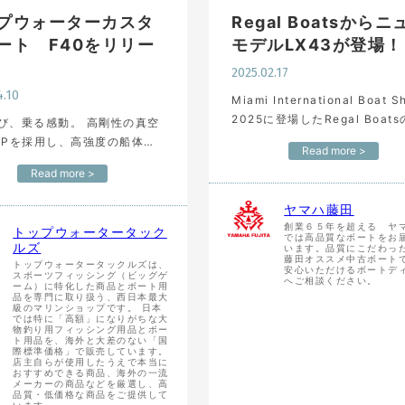
プウォーターカスタ
Regal Boatsからニ
ート F40をリリー
モデルLX43が登場！
2025.02.17
4.10
Miami International Boat 
2025に登場したRegal Boat
乗る感動。 高剛性の真空
新プレジャーボート「LX43」
RPを採用し、高強度の船体に
Read more >
豪華で洗練されたデザインと卓
定した走りが大きな特徴の新
Read more >
たパフォーマンスを兼ね備えた
40」がリリースされました。
インボード、アウトボードど
ヤマハ藤田
らも選択可能でイン…
創業６５年を超える ヤ
トップウォータータック
では高品質なボートをお
ルズ
います。品質にこだわっ
藤田オススメ中古ボート
トップウォータータックルズは、
安心いただけるボートデ
スポーツフィッシング（ビッグゲ
へご相談ください。
ーム）に特化した商品とボート用
品を専門に取り扱う、西日本最大
級のマリンショップです。 日本
では特に「高額」になりがちな大
物釣り用フィッシング用品とボー
ト用品を、海外と大差のない「国
際標準価格」で販売しています。
店主自らが使用したうえで本当に
おすすめできる商品、海外の一流
メーカーの商品などを厳選し、高
品質・低価格な商品をご提供して