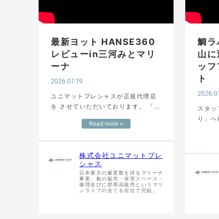
最新ヨット HANSE360
鯛ラ
レビューin三河みとマリ
山に
ーナ
ッフ
ト
2026.07.19
2026.0
ユニマットプレシャスが正規代理店
を させていただいております。 「ハ
スタッ
ンゼヨット」の360、日本初上陸1号
り」へ
Read more >
艇を ご紹介します！ 受賞歴のあるハ
したが、、、 [お
ンゼ360の成功をもとに、 より洗練
プレシ
されたセー…
を募集
株式会社ユニマットプレ
勤務地
シャス
日本最大の艇置数を誇るマリーナ
事業。船の販売・保管スペース・
修理並びに部用品販売というマリ
ンライフの全てを自社で完結。