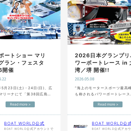
ボートショー マリ
2026日本グランプリ
グラン・フェスタ
ワーボートレース in
26開催
湾／堺 開催!!
5.22
2026.05.08
年5月23日(土)・24日(日)、広
“海上のモータースポーツ最高峰
マリーナにて「第38回広島ボ
も称されるパワーボートレース
ョー マリン・グラン・フェス
「2026日本グランプリパワー
Read more >
Read more >
26」が開催されます。 ボー
レース in 大阪湾／堺（国土交
ットの新艇及び中古艇のフロ
杯）」が、2026年5月9日（土
ング展示は…
10日（日）の2日間にわたり…
BOAT WORLD公式
BOAT WORLD公
BOAT WORLD公式アカウントで
BOAT WORLD公式アカ