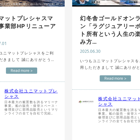
マットプレシャスマ
幻冬舎ゴールドオン
事業部HPリニューア
ン「ラグジュアリー
ト所有という人生の
み方…
7.01
2025.06.30
ユニマットプレシャスをご利
して 誠にありがとうご
いつもユニマットプレシャスを
年7月1日よりユ
用しただきまして 誠にありがとうご
Read more >
トプレシャスマリン事業部…
ざいます。 富裕層向け資産防衛メデ
Read more >
ィア 「幻冬舎ゴールドオン
ン」 にて、6月26日、6月27日の2
株式会社ユニマットプレ
回に…
シャス
株式会社ユニマッ
日本最大の艇置数を誇るマリーナ
シャス
事業。船の販売・保管スペース・
修理並びに部用品販売というマリ
日本最大の艇置数を誇る
ンライフの全てを自社で完結。
事業。船の販売・保管ス
修理並びに部用品販売と
ンライフの全てを自社で