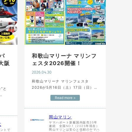
パ
和歌山マリーナ マリンフ
 大阪
ェスタ2026開催！
2026.04.30
和歌山マリーナ マリンフェスタ
2026が5月16日（土）17日（日）に
”と
開催されます！ 特別試乗会やスペシ
Read more >
ャルトークショーなどイベント盛り
ボート
沢山！ 皆様のご来場…
通大臣
）・
岡山マリン
ヤマハボート新艇国内販売35年
式
連続 全国NO.1（2025年現在）
岡山マリンは安心と信頼のヤマハ
ウントで