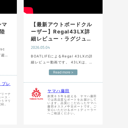
ヤンマ
【最新アウトボードクル
陸
ーザー】Regal43LX詳
細レビュー・ラグジュ…
2026.05.04
bsc
“超入
BOATLIFEによるRegal 43LXの詳
前の
細レビュー動画です。 43LXは、ラ
艤装が
グジュアリーで高性能、さらにデュ
Read more >
アルテラスドアによる解放感を備え
たリーガルが誇るの最新アウトボー
トプレ
ドクルーザー…
ヤマハ藤田
マリーナ
創業６５年を超える ヤマハ藤田
ペース・
では高品質なボートをお届けして
いうマリ
います。品質にこだわったヤマハ
完結。
藤田オススメ中古ボートです。ご
安心いただけるボートディーラー
へご相談ください。