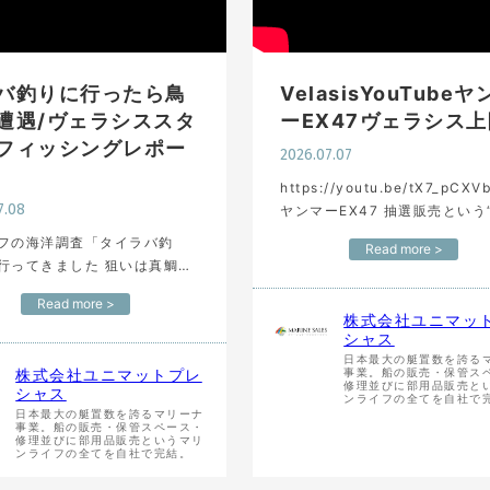
バ釣りに行ったら鳥
VelasisYouTube
遭遇/ヴェラシススタ
ーEX47ヴェラシス上
フィッシングレポー
2026.07.07
https://youtu.be/tX7_pCXV
7.08
ヤンマーEX47 抽選販売という
手困難”な一艇 到着速報で艤装
フの海洋調査「タイラバ釣
Read more >
まっさらな姿を公開！ （フル
行ってきました 狙いは真鯛で
完成しましたらまたアップ…
知らせ] ユニマット
Read more >
ャスでは 海で一緒に働く仲間
株式会社ユニマッ
しています。 業務拡大のため
シャス
多数あ…
日本最大の艇置数を誇る
株式会社ユニマットプレ
事業。船の販売・保管ス
修理並びに部用品販売と
シャス
ンライフの全てを自社で
日本最大の艇置数を誇るマリーナ
事業。船の販売・保管スペース・
修理並びに部用品販売というマリ
ンライフの全てを自社で完結。