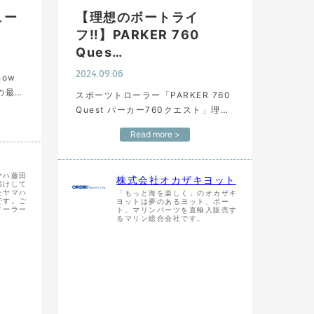
ュー
【理想のボートライ
フ‼︎】PARKER 760
Ques…
2024.09.06
Show
sの最
スポーツトローラー「PARKER 760
は、
Quest パーカー760クエスト」理想
越し
的な使い方を紹介した弊社セールス
Read more >
ボ…
マネージャー秋本が一押しの動画で
す。 まさにこんな遊び方をしていた
だきたいと思いなが…
マハ藤田
株式会社オカザキヨット
届けして
たヤマハ
「もっと海を楽しく」のオカザキ
です。ご
ヨットは夢のあるヨット、ボー
ィーラー
ト、マリンパーツを直輸入販売す
るマリン総合会社です。