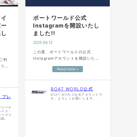
ライ
ボートワールド公式
ボー
Instagramを開設いたし
楽し
ました!!
2025.06.12
この度、ボートワールドの公式
Instagramアカウントを開設いたし
ご利
ました。 今後は、BOAT WORLDの
Read more >
最新の出品艇をIngstagramからもご
覧いただくことができます。 また、
ライ
ボー…
BOAT WORLD公式
BOAT WORLD公式アカウントで
トプレ
す。よろしくお願いします。
マリーナ
ペース・
いうマリ
完結。