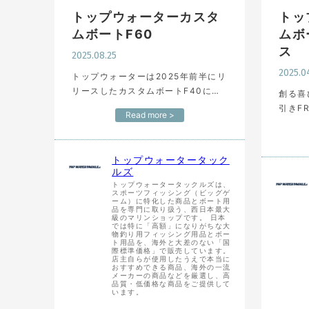
トップウォーターカスタ
トッ
ムボートF60
ムボ
ス
2025.08.25
2025.0
トップウォーターは2025年前半にリ
リースしたカスタムボートF40に続
創る喜び、
き、60ftクラスの新挺「F60」をリ
引きF
Read more >
リースします。 F40と同様に真空引
よる安
きFRPを採用した高強度の船体が大
挺「F
きな特徴で主機には9…
主機は
トップウォータータック
ちらか
ルズ
トップウォータータックルズは、
スポーツフィッシング（ビッグゲ
ーム）に特化した商品とボート用
品を専門に取り扱う、西日本最大
級のマリンショップです。 日本
では特に「高額」になりがちな大
物釣り用フィッシング用品とボー
ト用品を、海外と大差のない「国
際標準価格」で販売しています。
店主自らが使用したうえで本当に
おすすめできる商品、海外の一流
メーカーの商品などを厳選し、高
品質・低価格な商品をご提供して
います。