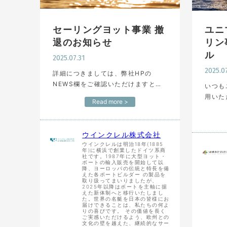
セーリングヨット事業 撤
ユニ
退のお知らせ
リン
ル
2025.07.31
2025.0
詳細につきましては、弊社HPの
NEWS欄をご確認いただけますと幸
いつも
いです。 以後より一層、お客様にご
用いただきま
Read more >
満足いただけるボート販売、継続的
ざいます。 2025
なサービスの提供に努めてまいりま
ニマッ
す。 今後とも変わらぬご愛顧を…
ウインクレル株式会社
ウインクレルは明治18年(1885
年)に横浜で創業したドイツ系商
社です。1987年に大型ヨット・
ボートの輸入販売を開始して以
降、ヨーロッパの伝統と特長を備
えた各ボートビルダー の製品を
取り扱ってまいりましたが、
2025年以降はボートを主軸に据
えた新体制へと移行いたしまし
た。世界の名艇を日本の皆様にお
届けできることは、私たちの何よ
りの喜びです。 その価値を長く
ご実感いただけるよう、欧州との
文化の壁を越えた、継続的なサー