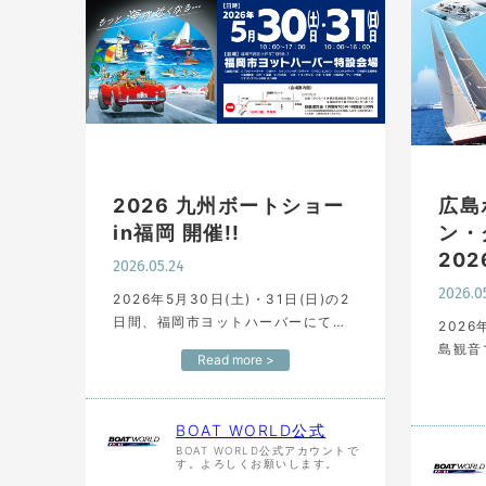
2026 九州ボートショー
広島
in福岡 開催!!
ン・
20
2026.05.24
2026.0
2026年5月30日(土)・31日(日)の2
日間、福岡市ヨットハーバーにて
2026
「九州ボートショーin福岡」が開催
島観音
Read more >
されます。九州最大規模のプレジャ
ートシ
ーボート展示イベントである当イベ
タ20
ントは、ヤマハ・ヤンマー…
ト・ヨ
BOAT WORLD公式
ーティ
BOAT WORLD公式アカウントで
す。よろしくお願いします。