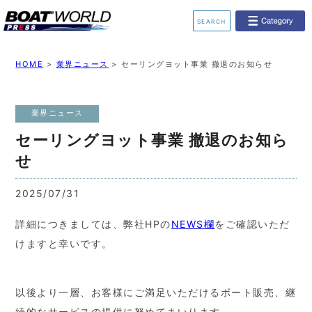
SEARCH
業界ニュース
イベント情報
HOME
>
業界ニュース
>
セーリングヨット事業 撤退のお知らせ
新艇モデル情報
レンタルボート
業界ニュース
ジェットスキー
釣果情報
セーリングヨット事業 撤退のお知ら
せ
動画チャンネル
リクルート
2025/07/31
詳細につきましては、弊社HPの
NEWS欄
をご確認いただ
けますと幸いです。
以後より一層、お客様にご満足いただけるボート販売、継
続的なサービスの提供に努めてまいります。