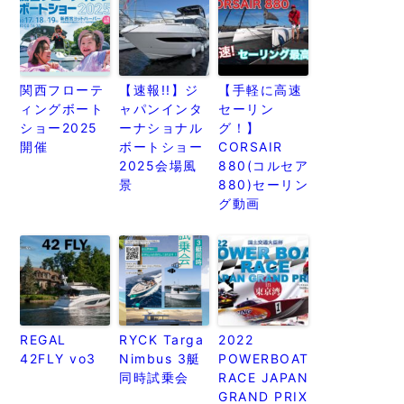
関西フローテ
【速報!!】ジ
【手軽に高速
ィングボート
ャパンインタ
セーリン
ショー2025
ーナショナル
グ！】
開催
ボートショー
CORSAIR
2025会場風
880(コルセア
景
880)セーリン
グ動画
REGAL
RYCK Targa
2022
42FLY vo3
Nimbus 3艇
POWERBOAT
同時試乗会
RACE JAPAN
GRAND PRIX