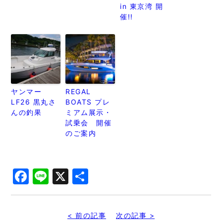
in 東京湾 開
催!!
ヤンマー
REGAL
LF26 黒丸さ
BOATS プレ
んの釣果
ミアム展示・
試乗会 開催
のご案内
Facebook
Line
X
共
有
< 前の記事
次の記事 >