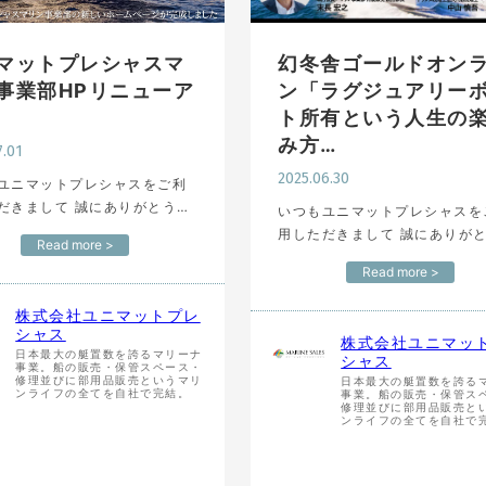
マットプレシャスマ
幻冬舎ゴールドオン
事業部HPリニューア
ン「ラグジュアリー
ト所有という人生の
み方…
7.01
2025.06.30
ユニマットプレシャスをご利
して 誠にありがとうご
いつもユニマットプレシャスを
年7月1日よりユ
用しただきまして 誠にありがとうご
Read more >
トプレシャスマリン事業部…
ざいます。 富裕層向け資産防衛メデ
Read more >
ィア 「幻冬舎ゴールドオン
ン」 にて、6月26日、6月27日の2
株式会社ユニマットプレ
回に…
シャス
株式会社ユニマッ
日本最大の艇置数を誇るマリーナ
シャス
事業。船の販売・保管スペース・
修理並びに部用品販売というマリ
日本最大の艇置数を誇る
ンライフの全てを自社で完結。
事業。船の販売・保管ス
修理並びに部用品販売と
ンライフの全てを自社で