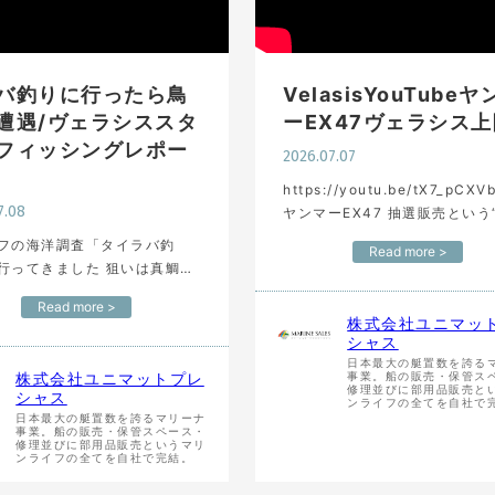
バ釣りに行ったら鳥
VelasisYouTube
遭遇/ヴェラシススタ
ーEX47ヴェラシス上
フィッシングレポー
2026.07.07
https://youtu.be/tX7_pCXV
7.08
ヤンマーEX47 抽選販売という
手困難”な一艇 到着速報で艤装
フの海洋調査「タイラバ釣
Read more >
まっさらな姿を公開！ （フル
行ってきました 狙いは真鯛で
完成しましたらまたアップ…
知らせ] ユニマット
Read more >
ャスでは 海で一緒に働く仲間
株式会社ユニマッ
しています。 業務拡大のため
シャス
多数あ…
日本最大の艇置数を誇る
株式会社ユニマットプレ
事業。船の販売・保管ス
修理並びに部用品販売と
シャス
ンライフの全てを自社で
日本最大の艇置数を誇るマリーナ
事業。船の販売・保管スペース・
修理並びに部用品販売というマリ
ンライフの全てを自社で完結。