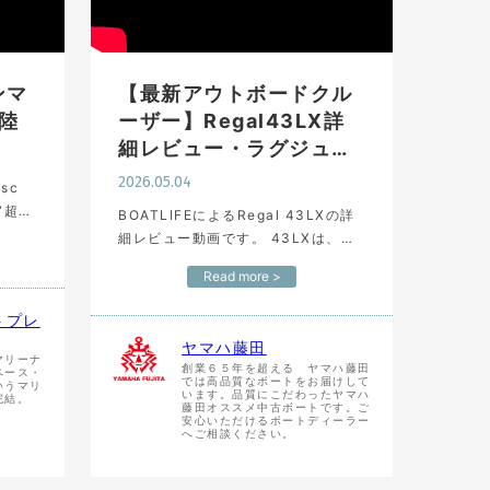
ヤンマ
【最新アウトボードクル
陸
ーザー】Regal43LX詳
細レビュー・ラグジュ…
2026.05.04
bsc
“超入
BOATLIFEによるRegal 43LXの詳
前の
細レビュー動画です。 43LXは、ラ
艤装が
グジュアリーで高性能、さらにデュ
Read more >
アルテラスドアによる解放感を備え
たリーガルが誇るの最新アウトボー
トプレ
ドクルーザー…
ヤマハ藤田
マリーナ
創業６５年を超える ヤマハ藤田
ペース・
では高品質なボートをお届けして
いうマリ
います。品質にこだわったヤマハ
完結。
藤田オススメ中古ボートです。ご
安心いただけるボートディーラー
へご相談ください。