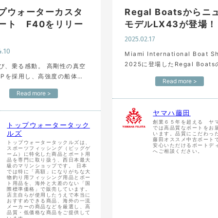
プウォーターカスタ
Regal Boatsからニ
ート F40をリリー
モデルLX43が登場！
2025.02.17
4.10
Miami International Boat 
2025に登場したRegal Boat
乗る感動。 高剛性の真空
新プレジャーボート「LX43」
RPを採用し、高強度の船体に
Read more >
豪華で洗練されたデザインと卓
定した走りが大きな特徴の新
Read more >
たパフォーマンスを兼ね備えた
40」がリリースされました。
インボード、アウトボードど
ヤマハ藤田
らも選択可能でイン…
創業６５年を超える ヤ
トップウォータータック
では高品質なボートをお
ルズ
います。品質にこだわっ
藤田オススメ中古ボート
トップウォータータックルズは、
安心いただけるボートデ
スポーツフィッシング（ビッグゲ
へご相談ください。
ーム）に特化した商品とボート用
品を専門に取り扱う、西日本最大
級のマリンショップです。 日本
では特に「高額」になりがちな大
物釣り用フィッシング用品とボー
ト用品を、海外と大差のない「国
際標準価格」で販売しています。
店主自らが使用したうえで本当に
おすすめできる商品、海外の一流
メーカーの商品などを厳選し、高
品質・低価格な商品をご提供して