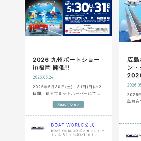
2026 九州ボートショー
広島
in福岡 開催!!
ン・
20
2026.05.24
2026.0
2026年5月30日(土)・31日(日)の2
日間、福岡市ヨットハーバーにて
2026
「九州ボートショーin福岡」が開催
島観音
Read more >
されます。九州最大規模のプレジャ
ートシ
ーボート展示イベントである当イベ
タ20
ントは、ヤマハ・ヤンマー…
ト・ヨ
BOAT WORLD公式
ーティ
BOAT WORLD公式アカウントで
す。よろしくお願いします。