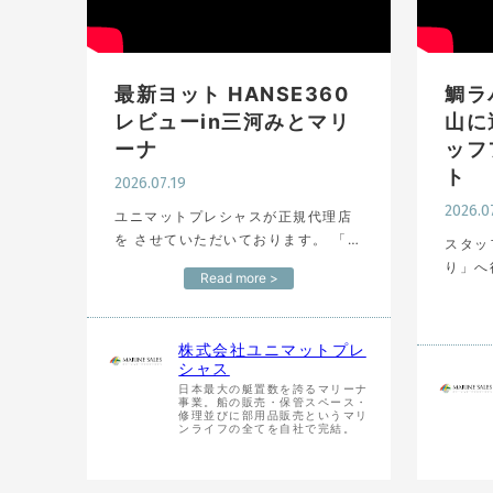
最新ヨット HANSE360
鯛ラ
レビューin三河みとマリ
山に
ーナ
ッフ
ト
2026.07.19
2026.0
ユニマットプレシャスが正規代理店
を させていただいております。 「ハ
スタッ
ンゼヨット」の360、日本初上陸1号
り」へ
Read more >
艇を ご紹介します！ 受賞歴のあるハ
したが、、、 [お
ンゼ360の成功をもとに、 より洗練
プレシ
されたセー…
を募集
株式会社ユニマットプレ
勤務地
シャス
日本最大の艇置数を誇るマリーナ
事業。船の販売・保管スペース・
修理並びに部用品販売というマリ
ンライフの全てを自社で完結。