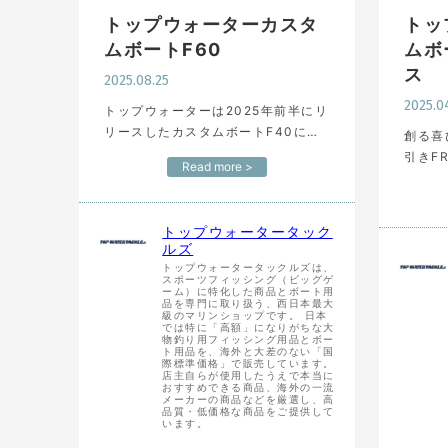
トップウォーターカスタ
トッ
ムボートF60
ムボ
ス
2025.08.25
2025.0
トップウォーターは2025年前半にリ
リースしたカスタムボートF40に続
創る喜び、
き、60ftクラスの新挺「F60」をリ
引きF
Read more >
リースします。 F40と同様に真空引
よる安
きFRPを採用した高強度の船体が大
挺「F
きな特徴で主機には9…
主機は
トップウォータータック
ちらか
ルズ
トップウォータータックルズは、
スポーツフィッシング（ビッグゲ
ーム）に特化した商品とボート用
品を専門に取り扱う、西日本最大
級のマリンショップです。 日本
では特に「高額」になりがちな大
物釣り用フィッシング用品とボー
ト用品を、海外と大差のない「国
際標準価格」で販売しています。
店主自らが使用したうえで本当に
おすすめできる商品、海外の一流
メーカーの商品などを厳選し、高
品質・低価格な商品をご提供して
います。