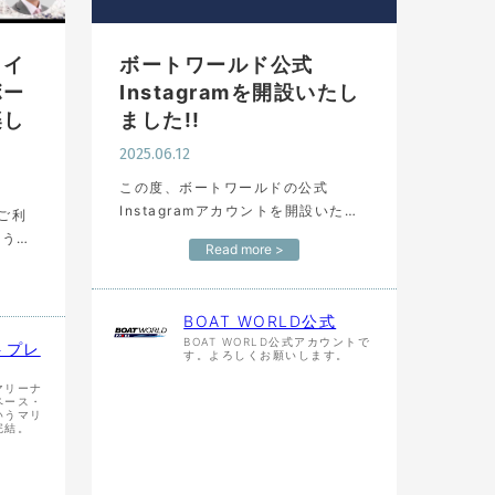
ライ
ボートワールド公式
ボー
Instagramを開設いたし
楽し
ました!!
2025.06.12
この度、ボートワールドの公式
Instagramアカウントを開設いたし
ご利
ました。 今後は、BOAT WORLDの
Read more >
最新の出品艇をIngstagramからもご
覧いただくことができます。 また、
ライ
ボー…
BOAT WORLD公式
BOAT WORLD公式アカウントで
トプレ
す。よろしくお願いします。
マリーナ
ペース・
いうマリ
完結。