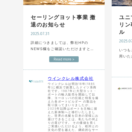
セーリングヨット事業 撤
ユニ
退のお知らせ
リン
ル
2025.07.31
2025.0
詳細につきましては、弊社HPの
NEWS欄をご確認いただけますと幸
いつも
いです。 以後より一層、お客様にご
用いただきま
Read more >
満足いただけるボート販売、継続的
ざいます。 2025
なサービスの提供に努めてまいりま
ニマッ
す。 今後とも変わらぬご愛顧を…
ウインクレル株式会社
ウインクレルは明治18年(1885
年)に横浜で創業したドイツ系商
社です。1987年に大型ヨット・
ボートの輸入販売を開始して以
降、ヨーロッパの伝統と特長を備
えた各ボートビルダー の製品を
取り扱ってまいりましたが、
2025年以降はボートを主軸に据
えた新体制へと移行いたしまし
た。世界の名艇を日本の皆様にお
届けできることは、私たちの何よ
りの喜びです。 その価値を長く
ご実感いただけるよう、欧州との
文化の壁を越えた、継続的なサー