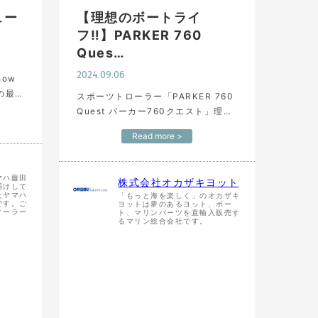
ュー
【理想のボートライ
フ‼︎】PARKER 760
Ques…
2024.09.06
Show
sの最
スポーツトローラー「PARKER 760
は、
Quest パーカー760クエスト」理想
越し
的な使い方を紹介した弊社セールス
Read more >
ボ…
マネージャー秋本が一押しの動画で
す。 まさにこんな遊び方をしていた
だきたいと思いなが…
マハ藤田
株式会社オカザキヨット
届けして
たヤマハ
「もっと海を楽しく」のオカザキ
です。ご
ヨットは夢のあるヨット、ボー
ィーラー
ト、マリンパーツを直輸入販売す
るマリン総合会社です。