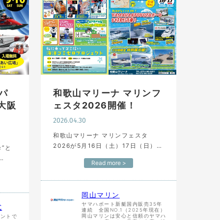
パ
和歌山マリーナ マリンフ
 大阪
ェスタ2026開催！
2026.04.30
和歌山マリーナ マリンフェスタ
2026が5月16日（土）17日（日）に
”と
開催されます！ 特別試乗会やスペシ
Read more >
ャルトークショーなどイベント盛り
ボート
沢山！ 皆様のご来場…
通大臣
）・
岡山マリン
ヤマハボート新艇国内販売35年
式
連続 全国NO.1（2025年現在）
岡山マリンは安心と信頼のヤマハ
ウントで