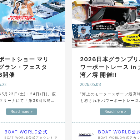
ボートショー マリ
2026日本グランプリ
グラン・フェスタ
ワーボートレース in
26開催
湾／堺 開催!!
5.22
2026.05.08
年5月23日(土)・24日(日)、広
“海上のモータースポーツ最高峰
マリーナにて「第38回広島ボ
も称されるパワーボートレース
ョー マリン・グラン・フェス
「2026日本グランプリパワー
Read more >
Read more >
26」が開催されます。 ボー
レース in 大阪湾／堺（国土交
ットの新艇及び中古艇のフロ
杯）」が、2026年5月9日（土
ング展示は…
10日（日）の2日間にわたり…
BOAT WORLD公式
BOAT WORLD公
BOAT WORLD公式アカウントで
BOAT WORLD公式アカ