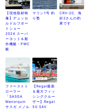
【現地取材映
マリン1号 釣
CRV-20、海
像】デュッセ
り塾
好2さんの釣
ルドルフボー
果です
トショー
2024 スーパ
ーヨット＆船
外機艇・PWC
艇
ファーストト
【Regal最新
ローラー
＆最大フィッ
「SASGA
シングクルー
Menorquin
ザー】Regal
サスガ メノル
50 SAV