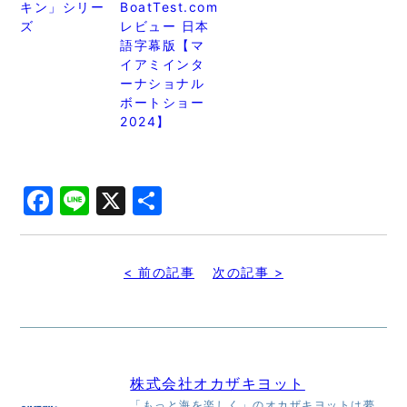
キン」シリー
BoatTest.com
ズ
レビュー 日本
語字幕版【マ
イアミインタ
ーナショナル
ボートショー
2024】
Facebook
Line
X
共
有
< 前の記事
次の記事 >
株式会社オカザキヨット
「もっと海を楽しく」のオカザキヨットは夢