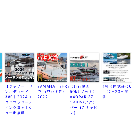
ボ
【ジャノー・サ
YAMAHA「YFR」
【航行動画
4社合同試乗会6
ンオデッセイ
で カワハギ釣り
50kt/ノット】
月22日23日開
シ
380】2024ヨ
2022
AXOPAR 37
催
コハマフローテ
CABIN(アクソ
ィングヨットシ
パー 37 キャビ
ョー出展艇
ン)