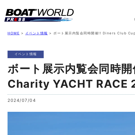
業界ニュース
イベント情報
新艇モデル
業
HOME
>
イベント情報
>
ボート展示内覧会同時開催!! Diners Club Cup 
イベント情報
ボート展示内覧会同時開催!! D
Charity YACHT RACE
2024/07/04