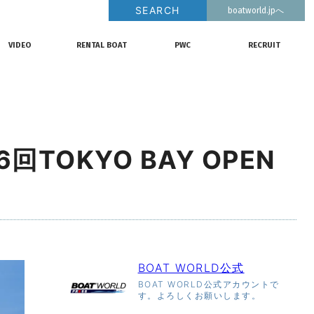
SEARCH
boatworld.jpへ
釣果情報
動画チャンネル
リクルート
VIDEO
RENTAL BOAT
PWC
RECRUIT
動画チャンネル
レンタルボート
ジェットスキー
リクルート
6回TOKYO BAY OPEN
BOAT WORLD公式
BOAT WORLD公式アカウントで
す。よろしくお願いします。