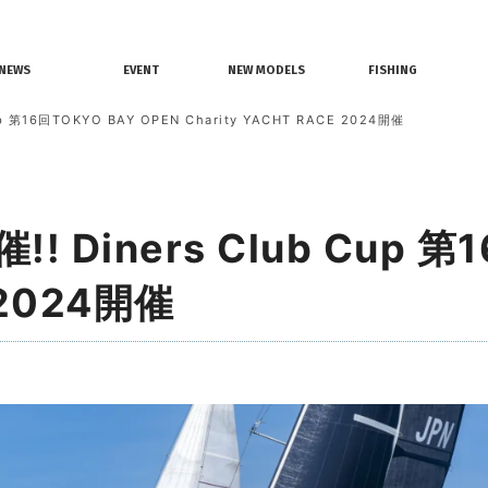
情報
レンタルボート
ジェットスキー
NEWS
EVENT
NEW MODELS
FISHING
界ニュース
イベント情報
新艇モデル情報
釣果情報
第16回TOKYO BAY OPEN Charity YACHT RACE 2024開催
iners Club Cup 第1
 2024開催