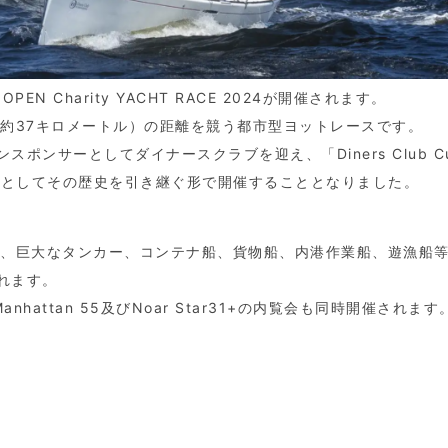
Y OPEN Charity YACHT RACE 2024が開催されます。
約37キロメートル）の距離を競う都市型ヨットレースです。
ンサーとしてダイナースクラブを迎え、「Diners Club C
CE 2024」としてその歴史を引き継ぐ形で開催することとなりました。
り、巨大なタンカー、コンテナ船、貨物船、内港作業船、遊漁船
れます。
hattan 55及びNoar Star31+の内覧会も同時開催されます