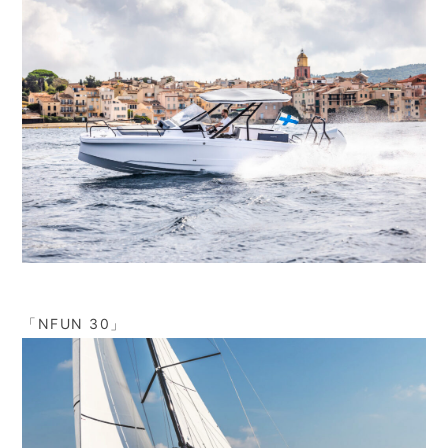
「NFUN 30」