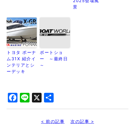
2025会場風
景
トヨタ ポーナ
ボートショ
ム31X 紹介イ
ー ～最終日
ンテリアとシ
～
ーデッキ
Facebook
Line
X
共
有
< 前の記事
次の記事 >