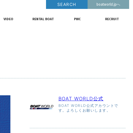
SEARCH
boatworld.jpへ
釣果情報
動画チャンネル
リクルート
VIDEO
RENTAL BOAT
PWC
RECRUIT
動画チャンネル
レンタルボート
ジェットスキー
リクルート
BOAT WORLD公式
BOAT WORLD公式アカウントで
す。よろしくお願いします。