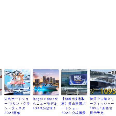
果
広島ボートショ
Regal Boatsか
【速報!!現地取
特選中古艇メリ
ー マリン・グラ
らニューモデル
材】釜山国際ボ
ーフィッシャー
ン・フェスタ
LX43が登場！
ートショー
1095「新西宮
2026開催
2023 会場風景
展示予定」