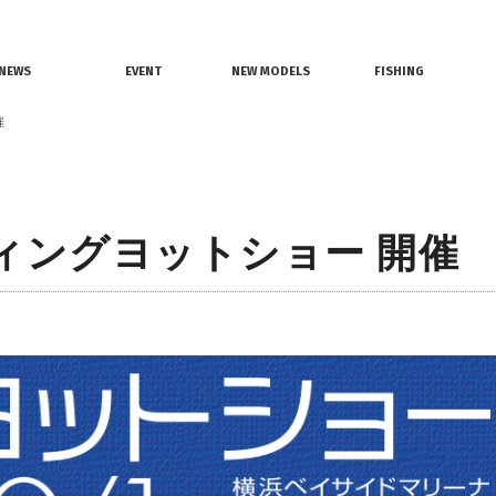
情報
レンタルボート
ジェットスキー
NEWS
EVENT
NEW MODELS
FISHING
界ニュース
イベント情報
新艇モデル情報
釣果情報
催
ィングヨットショー 開催