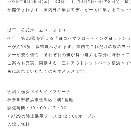
2023年9月29日(金)、30日(土)、10月1日(日)の3
が開催されます。国内外の最新モデルが一同に集まるヨット
以下、公式ホームページより
今年、第28回を迎える「ヨコハマフローティングヨットシ
ーが約18隻、係留展示されます。国内でこれだけの数のヨ
ダーが競う個性、それぞれの艇が持つ魅力を存分に味わって
ご案内も充実。隣接する「三井アウトレットパーク横浜ベイ
もに訪れていただくのもオススメです。
会場：横浜ベイサイドマリーナ
神奈川県横浜市金沢区白帆1番地
開催時間：10：00～17：00
※9/29の陸上展示ブースは12：00オープン
入場：無料