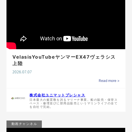
VelasisYouTubeヤンマーEX47ヴェラシス
上陸
2026.07.07
Read more >
株式会社ユニマットプレシャス
日本最大の艇置数を誇るマリーナ事業。船の販売・保管ス
ペース・修理並びに部用品販売というマリンライフの全て
を自社で完結。
動画チャンネル