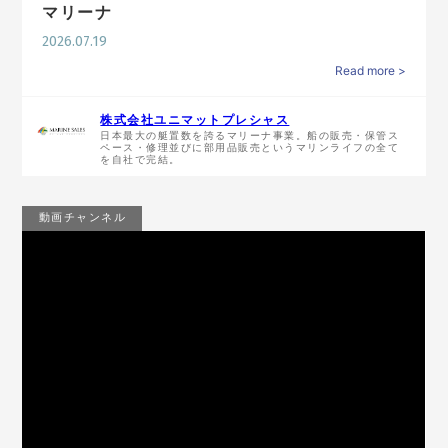
マリーナ
2026.07.19
Read more >
株式会社ユニマットプレシャス
日本最大の艇置数を誇るマリーナ事業。船の販売・保管ス
ペース・修理並びに部用品販売というマリンライフの全て
を自社で完結。
動画チャンネル