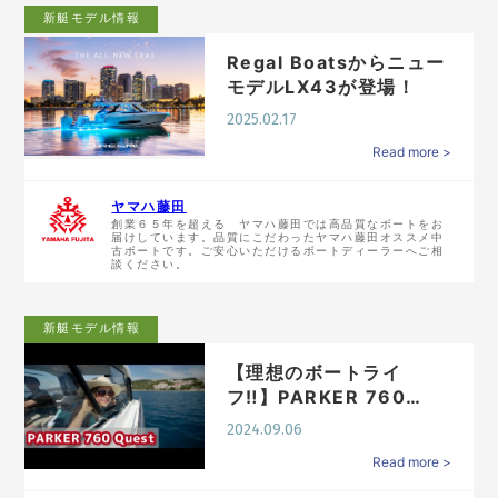
新艇モデル情報
Regal Boatsからニュー
モデルLX43が登場！
2025.02.17
Read more >
ヤマハ藤田
創業６５年を超える ヤマハ藤田では高品質なボートをお
届けしています。品質にこだわったヤマハ藤田オススメ中
古ボートです。ご安心いただけるボートディーラーへご相
談ください。
新艇モデル情報
【理想のボートライ
フ‼︎】PARKER 760
Ques…
2024.09.06
Read more >