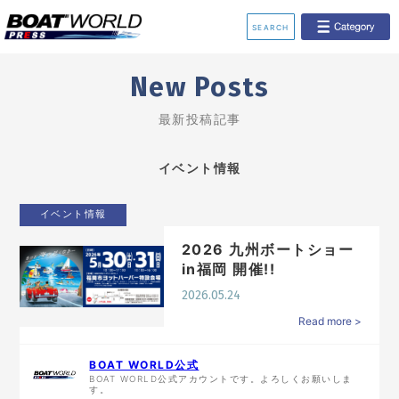
SEARCH
業界ニュース
イベント情報
New Posts
最新投稿記事
新艇モデル情報
釣果情報
動画チャンネル
レンタルボート
イベント情報
ジェットスキー
リクルート
イベント情報
2026 九州ボートショー
in福岡 開催!!
2026.05.24
Read more >
BOAT WORLD公式
BOAT WORLD公式アカウントです。よろしくお願いしま
す。