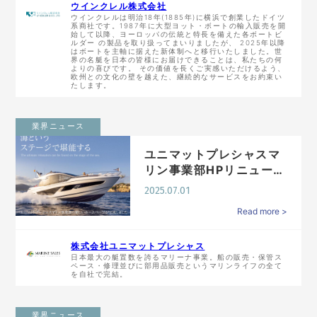
ウインクレル株式会社
ウインクレルは明治18年(1885年)に横浜で創業したドイツ
系商社です。1987年に大型ヨット・ボートの輸入販売を開
始して以降、ヨーロッパの伝統と特長を備えた各ボートビ
ルダー の製品を取り扱ってまいりましたが、 2025年以降
はボートを主軸に据えた新体制へと移行いたしました。世
界の名艇を日本の皆様にお届けできることは、私たちの何
よりの喜びです。 その価値を長くご実感いただけるよう、
欧州との文化の壁を越えた、継続的なサービスをお約束い
たします。
業界ニュース
ユニマットプレシャスマ
リン事業部HPリニューア
ル
2025.07.01
Read more >
株式会社ユニマットプレシャス
日本最大の艇置数を誇るマリーナ事業。船の販売・保管ス
ペース・修理並びに部用品販売というマリンライフの全て
を自社で完結。
業界ニュース