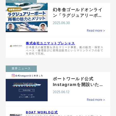
幻冬舎ゴールドオンライ
ン「ラグジュアリーボー
ト所有という人生の楽し
2025.06.30
み方…
Read more >
株式会社ユニマットプレシャス
日本最大の艇置数を誇るマリーナ事業。船の販売・保管ス
ペース・修理並びに部用品販売というマリンライフの全て
を自社で完結。
業界ニュース
ボートワールド公式
Instagramを開設いたし
ました!!
2025.06.12
Read more >
BOAT WORLD公式