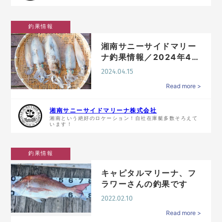
釣果情報
湘南サニーサイドマリー
ナ釣果情報／2024年4月
15日配信
2024.04.15
Read more >
湘南サニーサイドマリーナ株式会社
湘南という絶好のロケーション！自社在庫艇多数そろえて
います！
釣果情報
キャピタルマリーナ、フ
ラワーさんの釣果です
2022.02.10
Read more >