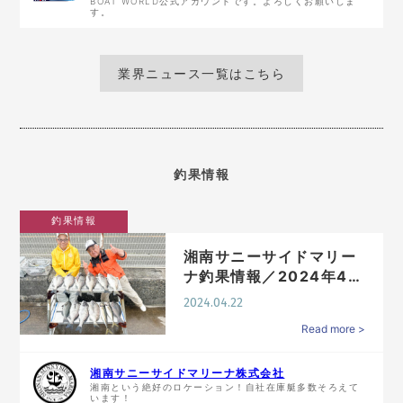
BOAT WORLD公式アカウントです。よろしくお願いしま
す。
業界ニュース一覧はこちら
釣果情報
釣果情報
湘南サニーサイドマリー
ナ釣果情報／2024年4月
22日配信
2024.04.22
Read more >
湘南サニーサイドマリーナ株式会社
湘南という絶好のロケーション！自社在庫艇多数そろえて
います！