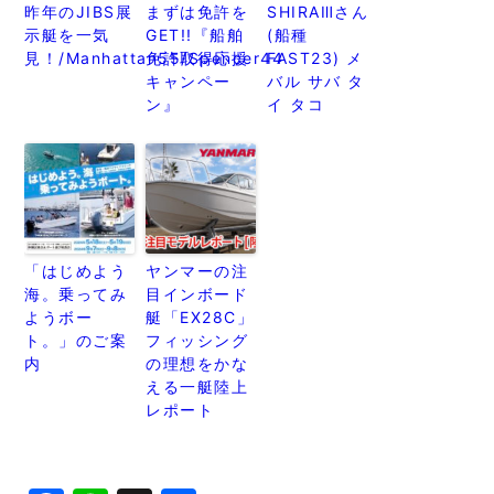
昨年のJIBS展
まずは免許を
SHIRAⅢさん
示艇を一気
GET!!『船舶
(船種
見！/Manhattan55/Spencer44
免許取得応援
FAST23) メ
キャンペー
バル サバ タ
ン』
イ タコ
「はじめよう
ヤンマーの注
海。乗ってみ
目インボード
ようボー
艇「EX28C」
ト。」のご案
フィッシング
内
の理想をかな
える一艇陸上
レポート