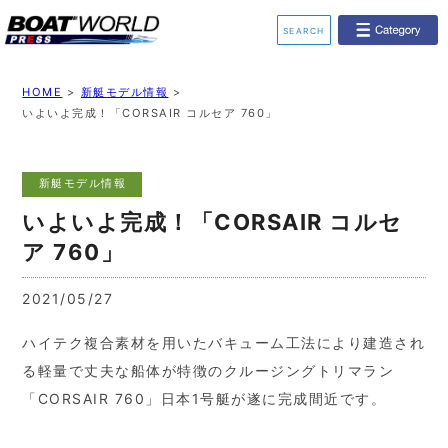
SEARCH
業界ニュース
イベント情報
HOME
>
新艇モデル情報
>
いよいよ完成！「CORSAIR コルセア 760」
新艇モデル情報
レンタルボート
新艇モデル情報
ジェットスキー
釣果情報
いよいよ完成！「CORSAIR コルセ
動画チャンネル
リクルート
ア 760」
2021/05/27
ハイテク複合素材を用いたバキューム工法により建造され
る軽量で丈夫な船体が特徴のクルージングトリマラン
「CORSAIR 760」日本1号艇が遂に完成間近です。