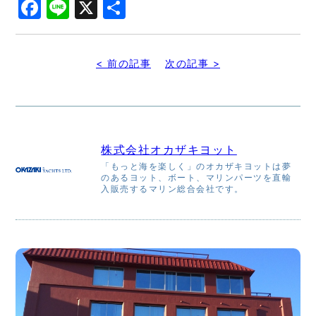
Facebook
Line
X
共
有
< 前の記事
次の記事 >
株式会社オカザキヨット
「もっと海を楽しく」のオカザキヨットは夢
のあるヨット、ボート、マリンパーツを直輸
入販売するマリン総合会社です。