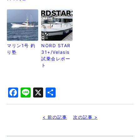
マリン1号 釣
NORD STAR
り塾
31+/Velasis
試乗会レポー
ト
Facebook
Line
X
共
有
< 前の記事
次の記事 >