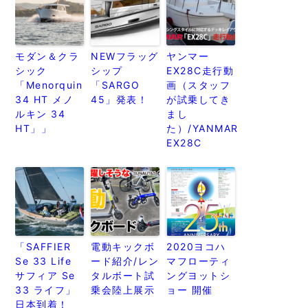
モダン＆クラ
NEWフラッグ
ヤンマー
シック
シップ
EX28C走行動
「Menorquin
「SARGO
画（スタッフ
34 HT メノ
45」発表！
が試乗してき
ルキン 34
まし
HT」」
た）/YANMAR
EX28C
「SAFFIER
電動キックボ
2020ヨコハ
Se 33 Life
ード紹介/レン
マフローティ
サフィア Se
タルボート試
ングヨットシ
33 ライフ」
乗会陸上展示
ョー 開催
日本到着！