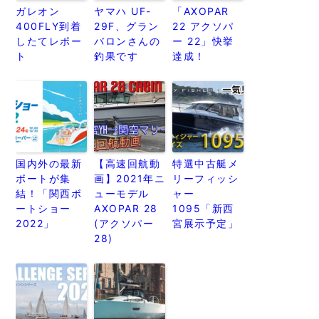
ガレオン
ヤマハ UF-
「AXOPAR
400FLY到着
29F、グラン
22 アクソパ
したてレポー
バロンさんの
ー 22」快挙
ト
釣果です
達成！
国内外の最新
【高速回航動
特選中古艇メ
ボートが集
画】2021年ニ
リーフィッシ
結！「関西ボ
ューモデル
ャー
ートショー
AXOPAR 28
1095「新西
2022」
(アクソパー
宮展示予定」
28)