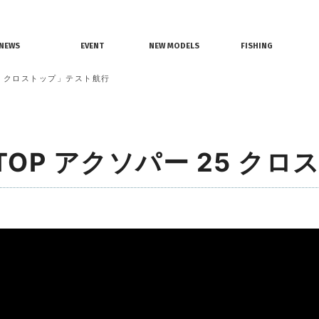
情報
レンタルボート
ジェットスキー
NEWS
EVENT
NEW MODELS
FISHING
界ニュース
イベント情報
新艇モデル情報
釣果情報
 25 クロストップ」テスト航行
SS TOP アクソパー 25 