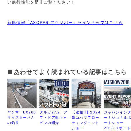
い航行性能を是非ご覧ください！
新艇情報「AXOPAR アクソパー」ラインナップはこちら
あわせてよく読まれている記事はこちら
ヤンマーEX26B
タルガ27.2 ア
【速報!!】2024
ジャパンイン
マイスターさん
フトドア艇キャ
ヨコハマフロー
ーナショナル
の釣果
ビン内紹介
ティングヨット
ートショー
ショー
2018 リポート