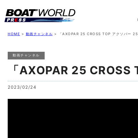
業界ニュース
イベント情報
新艇モデル
業
HOME
>
動画チャンネル
>
「AXOPAR 25 CROSS TOP アクソパー
動画チャンネル
「AXOPAR 25 CRO
2023/02/24