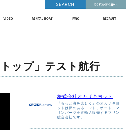
SEARCH
boatworld.jpへ
釣果情報
動画チャンネル
リクルート
VIDEO
RENTAL BOAT
PWC
RECRUIT
動画チャンネル
レンタルボート
ジェットスキー
リクルート
クロストップ」テスト航行
株式会社オカザキヨット
「もっと海を楽しく」のオカザキヨ
ットは夢のあるヨット、ボート、マ
リンパーツを直輸入販売するマリン
総合会社です。