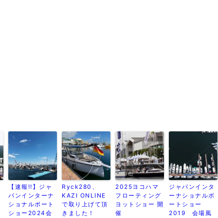
タ
【速報!!】ジャ
Ryck280、
2025ヨコハマ
ジャパンインタ
ボ
パンインターナ
KAZI ONLINE
フローティング
ーナショナルボ
ショナルボート
で取り上げて頂
ヨットショー 開
ートショー
ショー2024会
きました！
催
2019 会場風