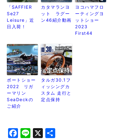
「SAFFIER
カタマランヨ
ヨコハマフロ
Se27
ット ラグー
ーティングヨ
Leisure」近
ン46紹介動画
ットショー
日入荷！
2023
First44
ボートショー
タルガ30.1フ
2022 リガ
ィッシングカ
ーマリン
スタム 走行と
SeaDeckの
定点保持
ご紹介
Facebook
Line
X
共