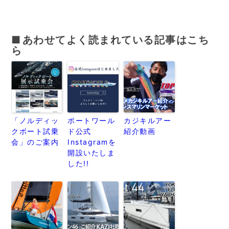
あわせてよく読まれている記事はこち
ら
「ノルディッ
ボートワール
カジキルアー
クボート試乗
ド公式
紹介動画
会」のご案内
Instagramを
開設いたしま
した!!