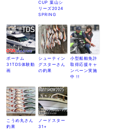
CUP 葉山シ
リーズ2024
SPRING
ポーナム
シューティン
小型船舶免許
31TDS体験動
グスターさん
取得応援キャ
画
の釣果
ンペーン実施
中 !!
こうめ丸さん
ノードスター
釣果
31+