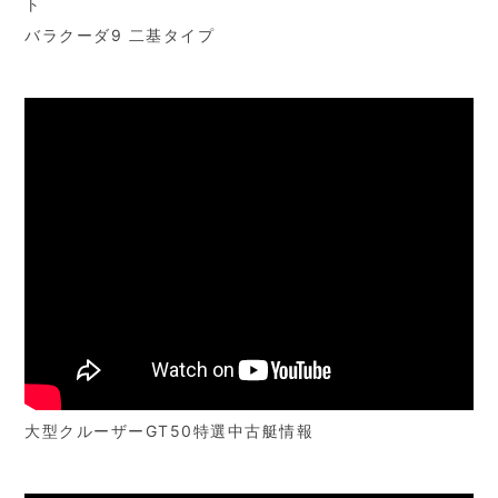
ト
バラクーダ9 二基タイプ
大型クルーザーGT50特選中古艇情報