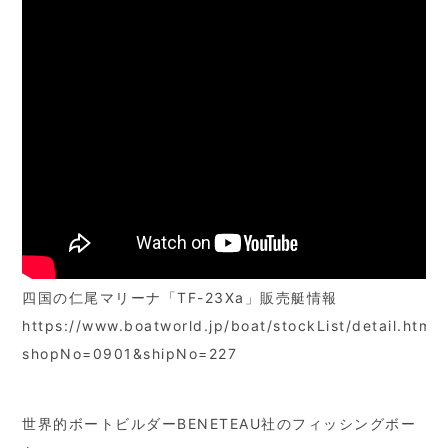
四国の仁尾マリーナ「TF-23Xa」販売艇情報
https://www.boatworld.jp/boat/stockList/detail.html?
shopNo=0901&shipNo=227
世界的ボートビルダーBENETEAU社のフィッシングボー