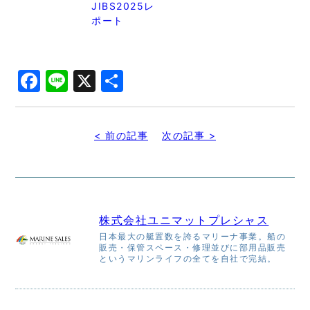
JIBS2025レ
ポート
Facebook
Line
X
共
有
< 前の記事
次の記事 >
株式会社ユニマットプレシャス
日本最大の艇置数を誇るマリーナ事業。船の
販売・保管スペース・修理並びに部用品販売
というマリンライフの全てを自社で完結。