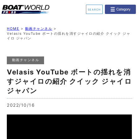
SEARCH
業界ニュース
イベント情報
HOME
>
動画チャンネル
>
Velasis YouTube ボートの揺れを消すジャイロの紹介 クイック ジャ
イロ ジャパン
新艇モデル情報
レンタルボート
ジェットスキー
釣果情報
動画チャンネル
Velasis YouTube ボートの揺れを消
動画チャンネル
リクルート
すジャイロの紹介 クイック ジャイロ
ジャパン
2022/10/16