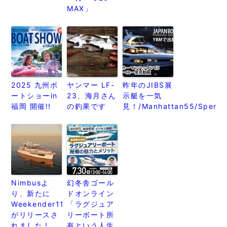
MAX」
2025 九州ボ
ヤンマー LF-
昨年のJIBS展
ートショーin
23、海月さん
示艇を一気
福岡 開催!!
の釣果です
見！/Manhattan55/Spenc
Nimbusよ
幻冬舎ゴール
り、新たに
ドオンライン
Weekender11
「ラグジュア
がリリースさ
リーボート所
れました！
有という人生