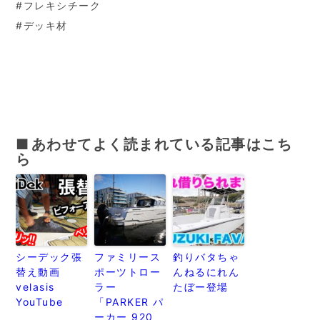
#フレキシチーク
#デッキ材
あわせてよく読まれている記事はこち
ら
シーデック張
ファミリース
釣りバタちゃ
替え動画
ポーツトロー
んねるにれん
velasis
ラー
たぼー登場
YouTube
「PARKER パ
ーカー 920