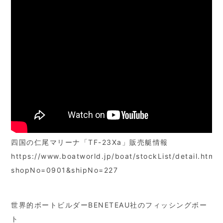
四国の仁尾マリーナ「TF-23Xa」販売艇情報
https://www.boatworld.jp/boat/stockList/detail.html?
shopNo=0901&shipNo=227
世界的ボートビルダーBENETEAU社のフィッシングボー
ト