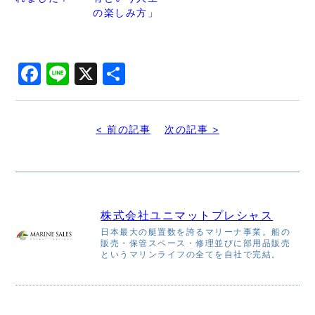
の楽しみ方」
Facebook
Line
X
共
有
< 前の記事
次の記事 >
株式会社ユニマットプレシャス
日本最大の艇置数を誇るマリーナ事業。船の
販売・保管スペース・修理並びに部用品販売
というマリンライフの全てを自社で完結。