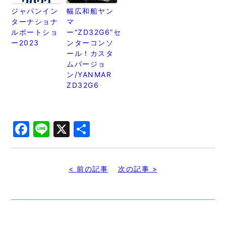
ジャパンイン
幅広和船ヤン
ターナショナ
マ
ルボートショ
ー“ZD32G6”セ
ー2023
ンターコンソ
ール！カスタ
ムバージョ
ン/YANMAR
ZD32G6
Facebook
Line
X
共
有
< 前の記事
次の記事 >