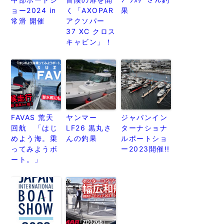
ョー2024 in
く「AXOPAR
果
常滑 開催
アクソパー
37 XC クロス
キャビン」！
FAVAS 荒天
ヤンマー
ジャパンイン
回航 「はじ
LF26 黒丸さ
ターナショナ
めよう海。乗
んの釣果
ルボートショ
ってみようボ
ー2023開催!!
ート。」