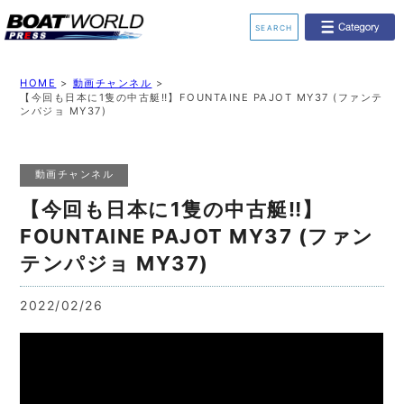
SEARCH
業界ニュース
イベント情報
HOME
>
動画チャンネル
>
【今回も日本に1隻の中古艇‼︎】FOUNTAINE PAJOT MY37 (ファンテ
ンパジョ MY37)
新艇モデル情報
レンタルボート
ジェットスキー
釣果情報
動画チャンネル
【今回も日本に1隻の中古艇‼︎】
動画チャンネル
リクルート
FOUNTAINE PAJOT MY37 (ファン
テンパジョ MY37)
2022/02/26