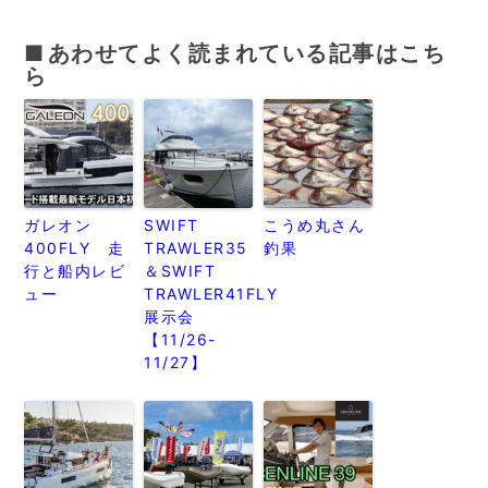
あわせてよく読まれている記事はこち
ら
ガレオン
SWIFT
こうめ丸さん
400FLY 走
TRAWLER35
釣果
行と船内レビ
＆SWIFT
ュー
TRAWLER41FLY
展示会
【11/26-
11/27】