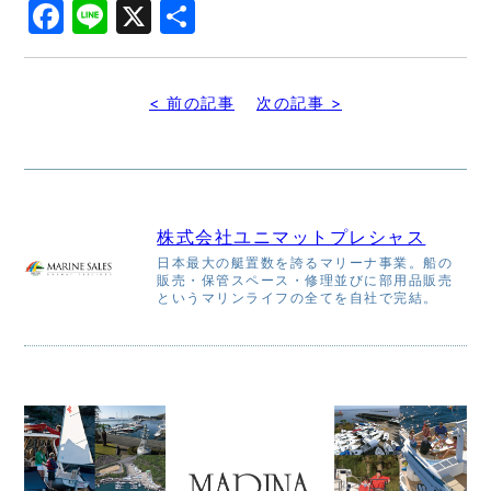
Facebook
Line
X
共
有
< 前の記事
次の記事 >
株式会社ユニマットプレシャス
日本最大の艇置数を誇るマリーナ事業。船の
販売・保管スペース・修理並びに部用品販売
というマリンライフの全てを自社で完結。