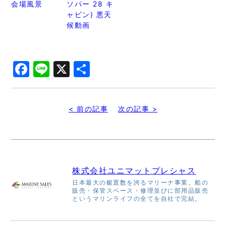
会場風景
ソパー 28 キ
ャビン) 悪天
候動画
Facebook
Line
X
共
有
< 前の記事
次の記事 >
株式会社ユニマットプレシャス
日本最大の艇置数を誇るマリーナ事業。船の
販売・保管スペース・修理並びに部用品販売
というマリンライフの全てを自社で完結。