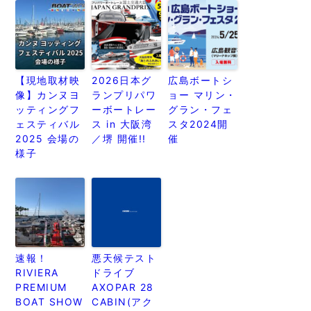
【現地取材映
2026日本グ
広島ボートシ
像】カンヌヨ
ランプリパワ
ョー マリン・
ッティングフ
ーボートレー
グラン・フェ
ェスティバル
ス in 大阪湾
スタ2024開
2025 会場の
／堺 開催!!
催
様子
速報！
悪天候テスト
RIVIERA
ドライブ
PREMIUM
AXOPAR 28
BOAT SHOW
CABIN(アク