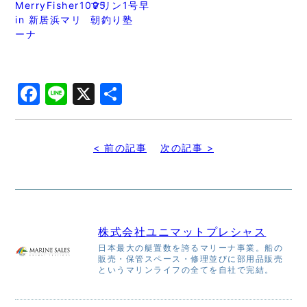
MerryFisher1095
マリン1号早
in 新居浜マリ
朝釣り塾
ーナ
Facebook
Line
X
共
有
< 前の記事
次の記事 >
株式会社ユニマットプレシャス
日本最大の艇置数を誇るマリーナ事業。船の
販売・保管スペース・修理並びに部用品販売
というマリンライフの全てを自社で完結。