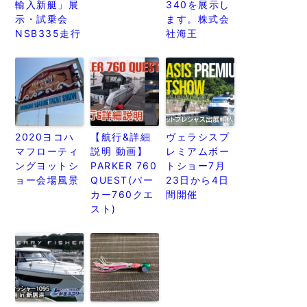
輸入新艇」展
340を展示し
示・試乗会
ます。株式会
NSB335走行
社海王
2020ヨコハ
【航行&詳細
ヴェラシスプ
マフローティ
説明 動画】
レミアムボー
ングヨットシ
PARKER 760
トショー7月
ョー会場風景
QUEST(パー
23日から4日
カー760クエ
間開催
スト)