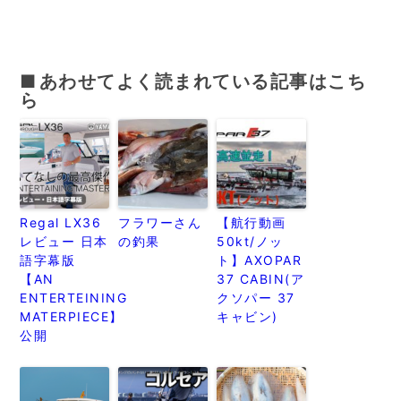
あわせてよく読まれている記事はこち
ら
Regal LX36
フラワーさん
【航行動画
レビュー 日本
の釣果
50kt/ノッ
語字幕版
ト】AXOPAR
【AN
37 CABIN(ア
ENTERTEINING
クソパー 37
MATERPIECE】
キャビン)
公開