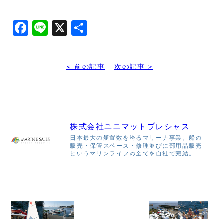
Facebook
Line
X
共
有
< 前の記事
次の記事 >
株式会社ユニマットプレシャス
日本最大の艇置数を誇るマリーナ事業。船の
販売・保管スペース・修理並びに部用品販売
というマリンライフの全てを自社で完結。