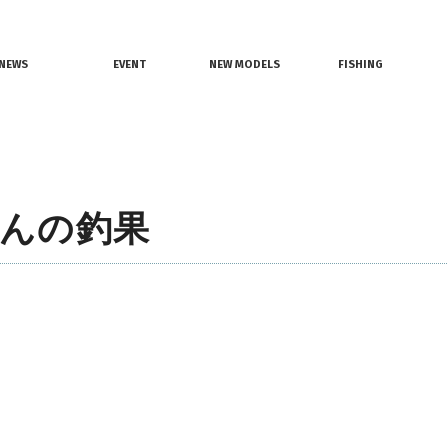
情報
レンタルボート
ジェットスキー
NEWS
EVENT
NEW MODELS
FISHING
界ニュース
イベント情報
新艇モデル情報
釣果情報
んの釣果