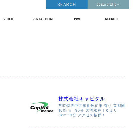
SEARCH
boatworld.jpへ
釣果情報
動画チャンネル
リクルート
VIDEO
RENTAL BOAT
PWC
RECRUIT
動画チャンネル
レンタルボート
ジェットスキー
リクルート
株式会社キャピタル
常時特選中古艇多数在庫 有り 首都圏
100km 90分 大洗水戸ＩＣより
5km 10分 アクセス抜群！