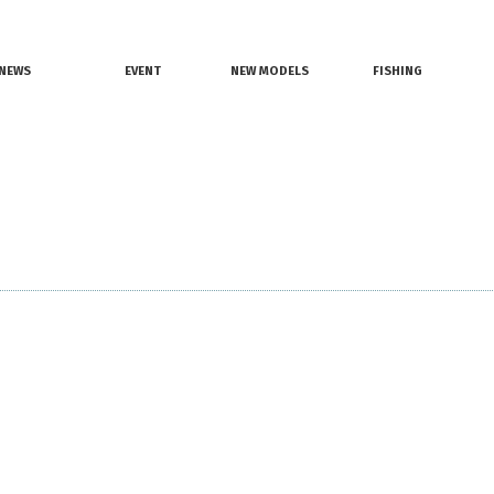
情報
レンタルボート
ジェットスキー
NEWS
EVENT
NEW MODELS
FISHING
界ニュース
イベント情報
新艇モデル情報
釣果情報