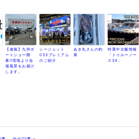
覧
【速報】九州ボ
シージェット
あき丸さんの釣
特選中古艇情報
ートショー開
033プレミアム
果
「トゥルーノー
幕!!現地より会
のご紹介
ス34」
場風景をお届け
します。
y
記事
次の記事 >