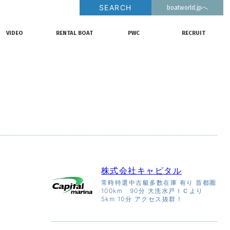
SEARCH
boatworld.jpへ
釣果情報
動画チャンネル
リクルート
VIDEO
RENTAL BOAT
PWC
RECRUIT
動画チャンネル
レンタルボート
ジェットスキー
リクルート
株式会社キャピタル
常時特選中古艇多数在庫 有り 首都圏
100km 90分 大洗水戸ＩＣより
5km 10分 アクセス抜群！