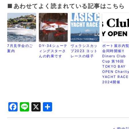
あわせてよく読まれている記事はこちら
7月見学会のご
DY-34シューテ
ヴェラシスカッ
ボート展示内
案内
ィングスターさ
プ2023 ヨット
会同時開催!!
んの釣果です
レースの様子
Diners Club
Cup 第16回
TOKYO BAY
OPEN Charit
YACHT RACE
2024開催
Facebook
Line
X
共
有
< 前の