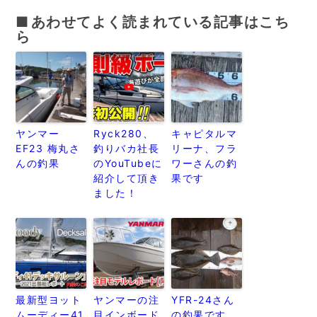
あわせてよく読まれている記事はこち
ら
ヤンマー
Ryck280、
キャピタルマ
EF23 梅丸さ
釣りバカ社長
リーナ、フラ
んの釣果
のYouTubeに
ワーさんの釣
紹介して頂き
果です
ました！
最新型ヨット
ヤンマーの注
YFR-24さん
ムーディー41
目インボード
の釣果です