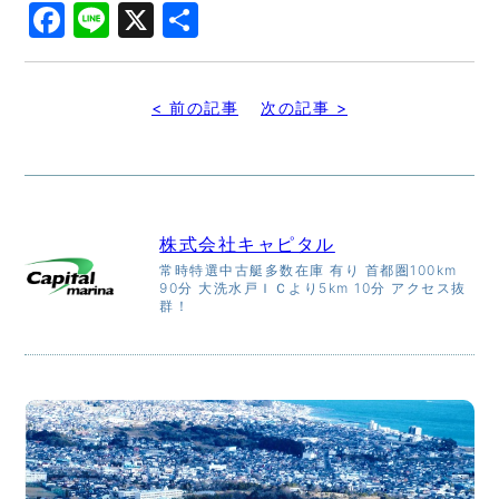
Facebook
Line
X
共
有
< 前の記事
次の記事 >
株式会社キャピタル
常時特選中古艇多数在庫 有り 首都圏100km
90分 大洗水戸ＩＣより5km 10分 アクセス抜
群！