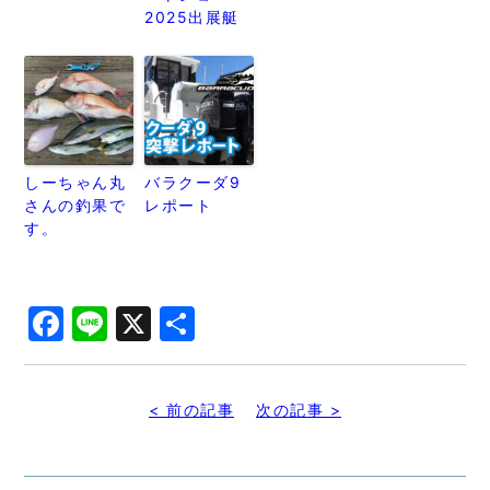
2025出展艇
しーちゃん丸
バラクーダ9
さんの釣果で
レポート
す。
Facebook
Line
X
共
有
< 前の記事
次の記事 >