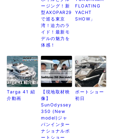
ージング！新
FLOATING
型AXOPAR29
YACHT
で巡る東京
SHOW」
湾！迫力のラ
イド！最新モ
デルの魅力を
体感！
Targa 41 紹
【現地取材映
ボートショー
介動画
像】
初日
SunOdyssey
350 (New
model)ジャ
パンインター
ナショナルボ
ートショー