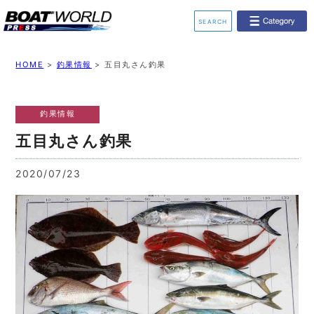
SEARCH
業界ニュース
イベント情報
HOME
>
釣果情報
>
五目丸さん釣果
新艇モデル情報
レンタルボート
釣果情報
ジェットスキー
釣果情報
五目丸さん釣果
動画チャンネル
リクルート
2020/07/23