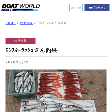
SEARCH
業界ニュース
イベント情報
HOME
>
釣果情報
>
ﾓﾝｽﾀｰﾗｯｼｭさん釣果
新艇モデル情報
レンタルボート
釣果情報
ジェットスキー
釣果情報
ﾓﾝｽﾀｰﾗｯｼｭさん釣果
動画チャンネル
リクルート
2020/07/19