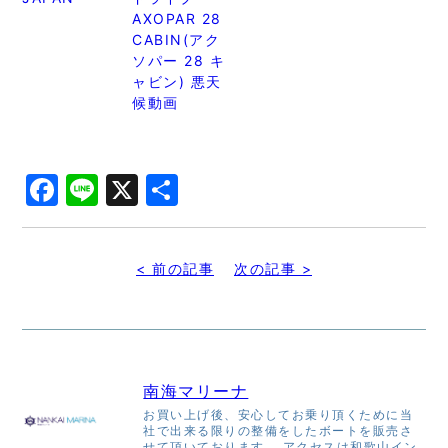
AXOPAR 28
CABIN(アク
ソパー 28 キ
ャビン) 悪天
候動画
Facebook
Line
X
共
有
< 前の記事
次の記事 >
南海マリーナ
お買い上げ後、安心してお乗り頂くために当
社で出来る限りの整備をしたボートを販売さ
せて頂いております。 アクセスは和歌山イン