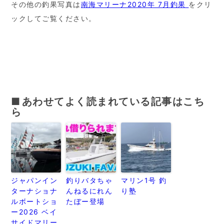
その他の釣果写真は
南海マリーナ2020年 7月釣果
をクリ
ックしてご覧ください。
あわせてよく読まれている記事はこち
ら
ジャパンイン
釣りバタちゃ
マリン1号 釣
ターナショナ
んねるにれん
り塾
ルボートショ
たぼー登場
ー2026 ベイ
サイドマリー