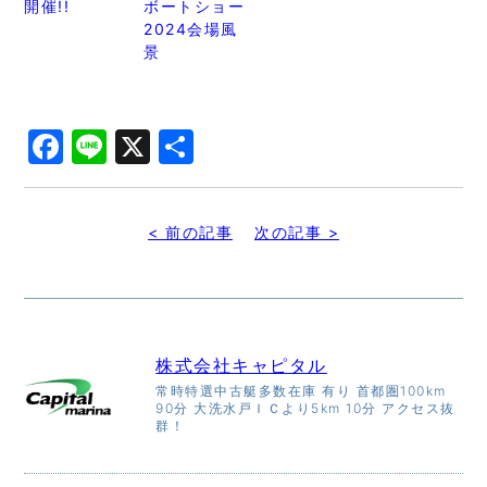
開催!!
ボートショー
2024会場風
景
Facebook
Line
X
共
有
< 前の記事
次の記事 >
株式会社キャピタル
常時特選中古艇多数在庫 有り 首都圏100km
90分 大洗水戸ＩＣより5km 10分 アクセス抜
群！