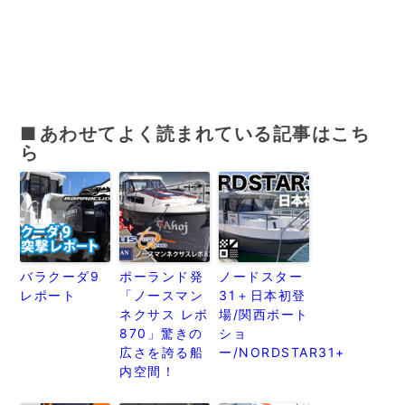
あわせてよく読まれている記事はこち
ら
バラクーダ9
ポーランド発
ノードスター
レポート
「ノースマン
31＋日本初登
ネクサス レボ
場/関西ボート
870」驚きの
ショ
広さを誇る船
ー/NORDSTAR31+
内空間！