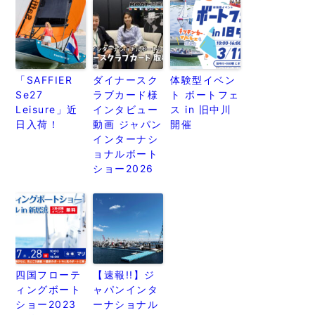
「SAFFIER
ダイナースク
体験型イベン
Se27
ラブカード様
ト ボートフェ
Leisure」近
インタビュー
ス in 旧中川
日入荷！
動画 ジャパン
開催
インターナシ
ョナルボート
ショー2026
四国フローテ
【速報!!】ジ
ィングボート
ャパンインタ
ショー2023
ーナショナル