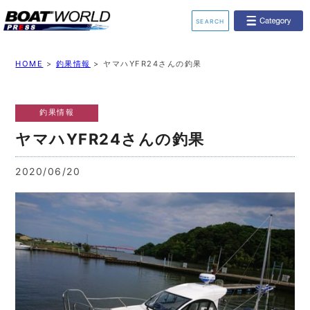
SEARCH
業界ニュース
イベント情報
HOME
>
釣果情報
>
ヤマハYFR24さんの釣果
新艇モデル情報
レンタルボート
釣果情報
ジェットスキー
釣果情報
ヤマハYFR24さんの釣果
動画チャンネル
リクルート
2020/06/20