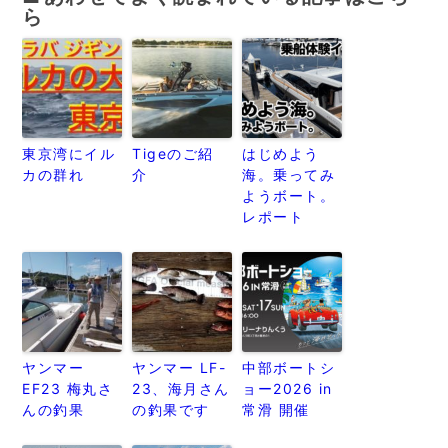
ら
東京湾にイル
Tigeのご紹
はじめよう
カの群れ
介
海。乗ってみ
ようボート。
レポート
ヤンマー
ヤンマー LF-
中部ボートシ
EF23 梅丸さ
23、海月さん
ョー2026 in
んの釣果
の釣果です
常滑 開催