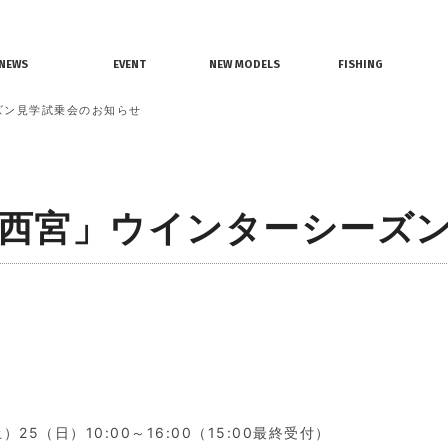
情報
レンタルボート
ジェットスキー
NEWS
EVENT
NEW MODELS
FISHING
界ニュース
イベント情報
新艇モデル情報
釣果情報
ズン見学試乗会のお知らせ
西宮」ウインターシーズ
25（日）10:00～16:00（15:00最終受付）