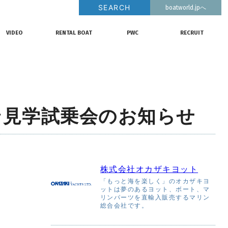
SEARCH
boatworld.jpへ
釣果情報
動画チャンネル
リクルート
VIDEO
RENTAL BOAT
PWC
RECRUIT
動画チャンネル
レンタルボート
ジェットスキー
リクルート
ン見学試乗会のお知らせ
株式会社オカザキヨット
「もっと海を楽しく」のオカザキヨ
ットは夢のあるヨット、ボート、マ
リンパーツを直輸入販売するマリン
総合会社です。