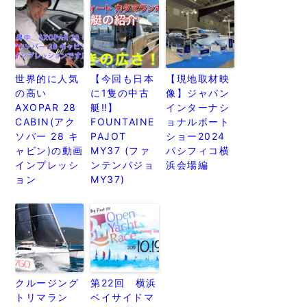
世界的に人気
【今回も日本
【現地取材映
の高い
に1隻の中古
像】ジャパン
AXOPAR 28
艇‼︎】
インターナシ
CABIN(アク
FOUNTAINE
ョナルボート
ソパー 28 キ
PAJOT
ショー2024
ャビン)の動画
MY37 (ファ
パシフィコ横
インプレッシ
ンテンパジョ
浜会場編
ョン
MY37)
クルージング
第22回 横浜
トリマラン
ベイサイドマ