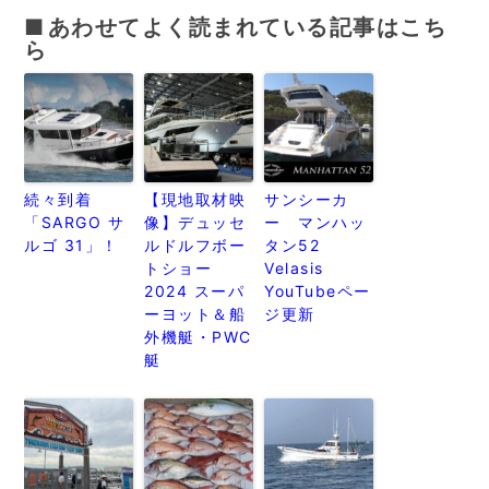
あわせてよく読まれている記事はこち
ら
続々到着
【現地取材映
サンシーカ
「SARGO サ
像】デュッセ
ー マンハッ
ルゴ 31」！
ルドルフボー
タン52
トショー
Velasis
2024 スーパ
YouTubeペー
ーヨット＆船
ジ更新
外機艇・PWC
艇