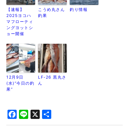
【速報】
こうめ丸さん
釣り情報
2025ヨコハ
釣果
マフローティ
ングヨットシ
ョー開催
12月9日
LF-26 黒丸さ
(水)“今日の釣
ん
果”
Facebook
Line
X
共
有