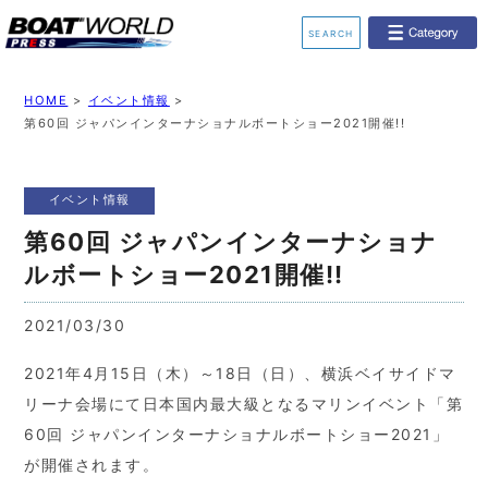
SEARCH
業界ニュース
イベント情報
HOME
>
イベント情報
>
第60回 ジャパンインターナショナルボートショー2021開催!!
新艇モデル情報
レンタルボート
イベント情報
ジェットスキー
釣果情報
第60回 ジャパンインターナショナ
動画チャンネル
リクルート
ルボートショー2021開催!!
2021/03/30
2021年4月15日（木）～18日（日）、横浜ベイサイドマ
リーナ会場にて日本国内最大級となるマリンイベント「第
60回 ジャパンインターナショナルボートショー2021」
が開催されます。