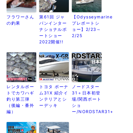
フラワーさん
第61回 ジャ
【Odysseymarine
の釣果
パンインター
プレボートシ
ナショナルボ
ョー】2/23～
ートショー
2/25
2022開催!!
レンタルボー
トヨタ ポーナ
ノードスター
トでカワハギ
ム31X 紹介イ
31＋日本初登
釣り第三弾
ンテリアとシ
場/関西ボート
（後編・番外
ーデッキ
ショ
編）
ー/NORDSTAR31+