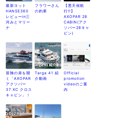
最新ヨット
フラワーさん
【悪天候航
HANSE360
の釣果
行!!】
レビューin三
AXOPAR 28
河みとマリー
CABIN(アク
ナ
ソパー28キャ
ビン)
冒険の扉を開
Targa 41 紹
Official
く「AXOPAR
介動画
promotion
アクソパー
videoのご案
37 XC クロス
内
キャビン」！