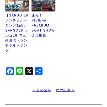
【SARGO 28
速報！
ランチクルー
RIVIERA
ジング動画】
PREMIUM
SARGO28(サ
BOAT SHOW
ルゴ28)で三
会場風景
崎漁港へラン
チクルージン
グ
Facebook
Line
X
共
有
< 前の記事
次の記事 >