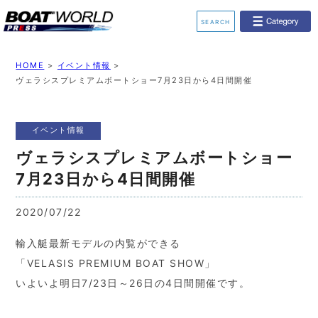
SEARCH
業界ニュース
イベント情報
HOME
>
イベント情報
>
ヴェラシスプレミアムボートショー7月23日から4日間開催
新艇モデル情報
レンタルボート
イベント情報
ジェットスキー
釣果情報
ヴェラシスプレミアムボートショー
動画チャンネル
リクルート
7月23日から4日間開催
2020/07/22
輸入艇最新モデルの内覧ができる
「VELASIS PREMIUM BOAT SHOW」
いよいよ明日7/23日～26日の4日間開催です。