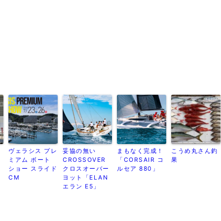
ヴェラシス プレ
妥協の無い
まもなく完成！
こうめ丸さん釣
ナ
ミアム ボート
CROSSOVER
「CORSAIR コ
果
ト
ショー スライド
クロスオーバー
ルセア 880」
CM
ヨット「ELAN
エラン E5」