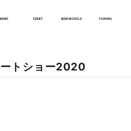
情報
レンタルボート
ジェットスキー
NEWS
EVENT
NEW MODELS
FISHING
界ニュース
イベント情報
新艇モデル情報
釣果情報
ートショー2020