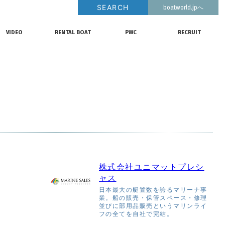
SEARCH
boatworld.jpへ
釣果情報
動画チャンネル
リクルート
VIDEO
RENTAL BOAT
PWC
RECRUIT
動画チャンネル
レンタルボート
ジェットスキー
リクルート
株式会社ユニマットプレシ
ャス
日本最大の艇置数を誇るマリーナ事
業。船の販売・保管スペース・修理
並びに部用品販売というマリンライ
フの全てを自社で完結。