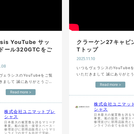
asis YouTube サッ
クラーケン27キャビ
ドール320GTCをご
Tトップ
2025.11.10
2.08
いつもヴェラシスのYouTube
いただきまして 誠にありがと
ヴェラシスのYouTubeをご覧
います。 横浜ベイサイドマリ
きまして 誠にありがとうござ
Read more >
開催された 「横浜ボートフェ
。 横浜ベイサイドマリーナで
Read more >
2025」での クラーケン27キ
れた 「横浜ボートフェア
とTトップの展示の…
5」での アドカスタムヨットさ
株式会社ユニマッ
示 「サック…
シャス
株式会社ユニマットプレ
日本最大の艇置数を誇る
シャス
事業。船の販売・保管ス
修理並びに部用品販売と
日本最大の艇置数を誇るマリーナ
ンライフの全てを自社で
事業。船の販売・保管スペース・
修理並びに部用品販売というマリ
ンライフの全てを自社で完結。