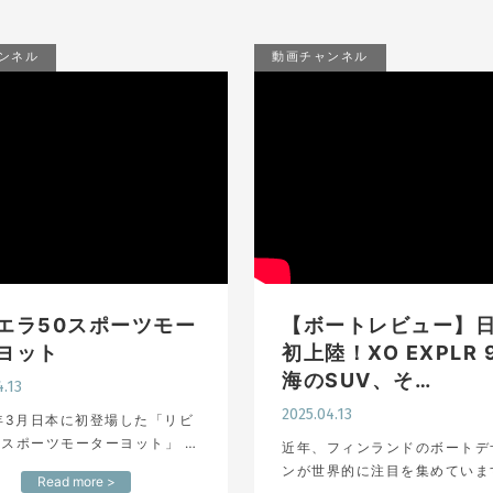
ンネル
動画チャンネル
エラ50スポーツモー
【ボートレビュー】
ヨット
初上陸！XO EXPLR 9
海のSUV、そ…
4.13
2025.04.13
5年3月日本に初登場した「リビ
0スポーツモーターヨット」 ジ
近年、フィンランドのボートデ
インターナショナルボートシ
ンが世界的に注目を集めていま
Read more >
025の展示から ヴェラシスへ