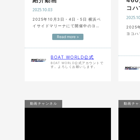
紹介動画
46
コハ
2025.10.03
2025.1
2025年10月3日・4日・5日 横浜ベ
イサイドマリーナにて開催中のヨコ
2025
ハマフローティングヨットショーよ
ヨコハ
Read more >
り【BENETEAU First 30】 ファー
ーin
ストマリーン様による紹介動画にな
【HAN
ります。 …
マット
BOAT WORLD公式
になり
BOAT WORLD公式アカウントで
す。よろしくお願いします。
動画チャンネル
動画チャ