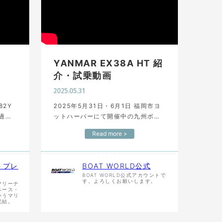
YANMAR EX38A HT 紹
介・試乗動画
2025.05.31
t82Y
2025年5月31日・6月1日 福岡市ヨ
過去
ットハーバーにて開催中の九州ボー
トショーin福岡より【YANMAR(ヤ
Read more >
ーナシ
ンマー) EX38A HT】 ヤンマー舶用
システム様による紹介動画になりま
す。 九…
トプレ
BOAT WORLD公式
BOAT WORLD公式アカウントで
す。よろしくお願いします。
マリーナ
ペース・
いうマリ
完結。