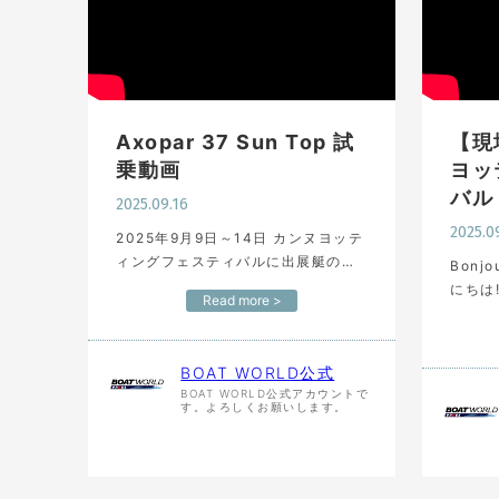
Axopar 37 Sun Top 試
【現
乗動画
ヨッ
バル
2025.09.16
2025.0
2025年9月9日～14日 カンヌヨッテ
ィングフェスティバルに出展艇の
Bonj
Axopar 37 Sun Topの試乗動画に
にちは
Read more >
なります。エンジンはマーキュリー
ボート
べラードV10 400PSの2基掛けで10
ェステ
名乗船でも…
14日
BOAT WORLD公式
BOAT WORLD公式アカウントで
す。よろしくお願いします。