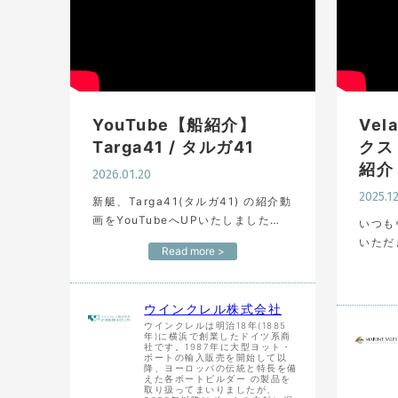
YouTube【船紹介】
Vel
Targa41 / タルガ41
クス
紹介
2026.01.20
2025.1
新艇、Targa41(タルガ41) の紹介動
画をYouTubeへUPいたしました
いつも
https://youtu.be/QVEyMfTQVX4
いただ
Read more >
従来Targa37の次は46というTarga
います
の大…
開催さ
202
ウインクレル株式会社
んの展
ウインクレルは明治18年(1885
年)に横浜で創業したドイツ系商
社です。1987年に大型ヨット・
ボートの輸入販売を開始して以
降、ヨーロッパの伝統と特長を備
えた各ボートビルダー の製品を
取り扱ってまいりましたが、