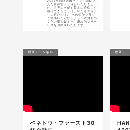
2025年以降はボートを主軸に据
えた新体制へと移行いたしまし
た。世界の名艇を日本の皆様にお
届けできることは、私たちの何よ
りの喜びです。 その価値を長く
ご実感いただけるよう、欧州との
文化の壁を越えた、継続的なサー
ビスをお約束いたします。
動画チャンネル
動画チャ
ベネトウ・ファースト30
HAN