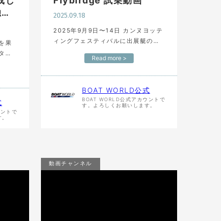
成し
Flybirdge 試乗動画
独…
2025.09.18
2025年9月9日〜14日 カンヌヨッテ
ィングフェスティバルに出展艇の
を果
NIMBUS 495 Flybirdgeの試乗動画
タビ
Read more >
になります。 カンヌヨッティングフ
起こっ
ェスティバル 公式サイト https://…
など
BOAT WORLD公式
の…
BOAT WORLD公式アカウントで
式
す。よろしくお願いします。
ウントで
す。
動画チャンネル