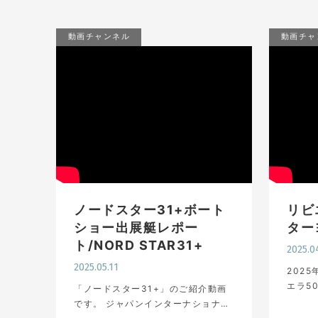
動画チャンネル
動画チャ
ノードスター31+ボート
リビ
ショー出展艇レポー
ター
ト/NORD STAR31+
2025.0
2025.05.11
202
エラ5
「ノードスター31+」のご紹介動画
ャパン
です。 ジャパンインターナショナル
ョー2