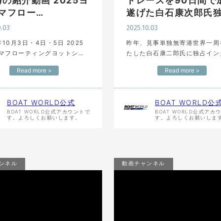
0)の紹介動画 2025ヨ
トレースを90日間で
マフロー…
遂げた白石康次郎氏
0.03
2025.10.03
年10月3日・4日・5日 2025
昨年、見事単独無寄港世界一周
マフローティングヨットショ
たした白石康二郎氏に独占イン
横浜ベイサイドマリーナより
ュー！！ 90日間のレース中に
Read more >
Read more >
SE 460(ハンゼ460)】 ユニ
た困ったこと、嬉しかったこと
プレシャス様による紹介動画
をお聞きしました！ レース艇
ます。 …
IMOCA60(船の名前)ならでは
BOAT WORLD公式
BOAT WORLD公
BOAT WORLD公式アカウントで
BOAT WORLD公式アカ
す。よろしくお願いします。
す。よろしくお願いしま
ンネル
動画チャンネル