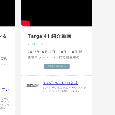
ン＆
Targa 41 紹介動画
2025.10.17
2025年10月17日・18日・19日 新
西宮ヨットハーバーにて開催中の関
をご覧
西フローティングボートショーより
うござ
Read more >
【Targa 41】 ウインクレル様によ
ーナで
る紹介動画になります。 関西フロー
ア
ティングボート…
ャビン
BOAT WORLD公式
BOAT WORLD公式アカウントで
トプレ
す。よろしくお願いします。
マリーナ
ペース・
いうマリ
完結。