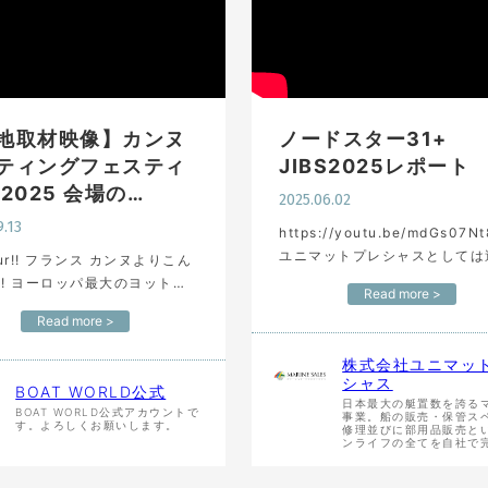
地取材映像】カンヌ
ノードスター31+
ティングフェスティ
JIBS2025レポート
 2025 会場の…
2025.06.02
9.13
https://youtu.be/mdGs07N
ユニマットプレシャスとしては
our!! フランス カンヌよりこん
最大規模の出展となった
!! ヨーロッパ最大のヨット・
Read more >
JIBS2025（ジャパンインタ
ショーであるカンヌヨットフ
Read more >
ョナルボートショー）…
ィバルが2025年9月9日から
までフランスカンヌで開催され
株式会社ユニマッ
ています。 …
シャス
BOAT WORLD公式
日本最大の艇置数を誇る
BOAT WORLD公式アカウントで
事業。船の販売・保管ス
す。よろしくお願いします。
修理並びに部用品販売と
ンライフの全てを自社で